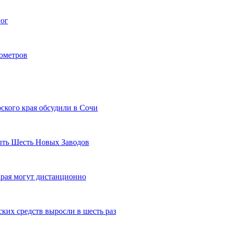
гог
лометров
ского края обсудили в Сочи
рыть Шесть Новых Заводов
рая могут дистанционно
ких средств выросли в шесть раз