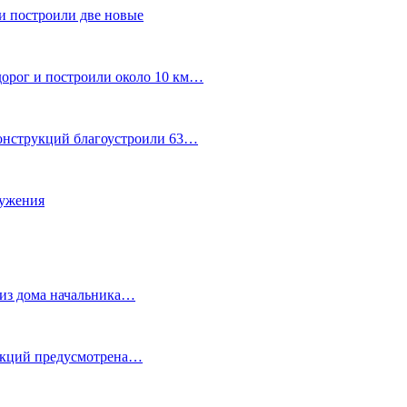
и построили две новые
дорог и построили около 10 км…
конструкций благоустроили 63…
лужения
о из дома начальника…
 акций предусмотрена…