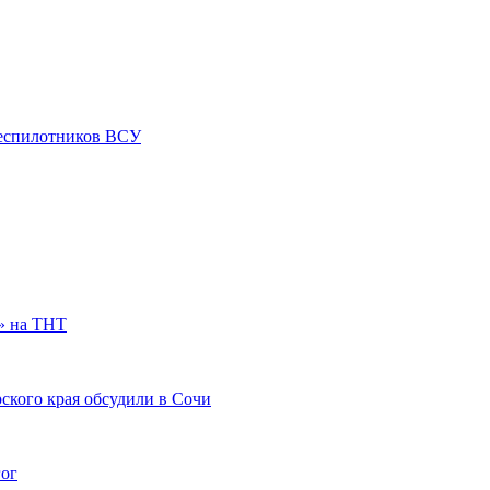
 беспилотников ВСУ
» на ТНТ
ского края обсудили в Сочи
гог