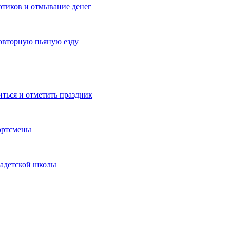
котиков и отмывание денег
овторную пьяную езду
иться и отметить праздник
ортсмены
кадетской школы