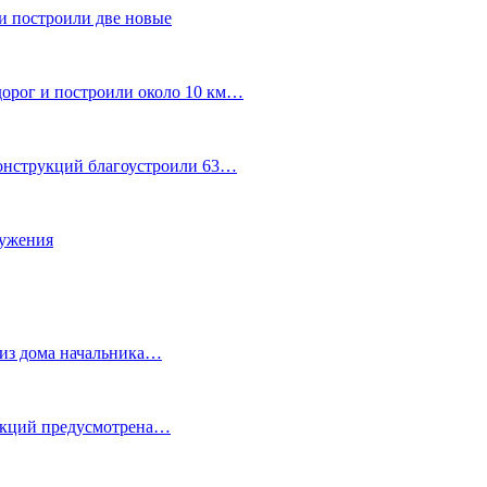
и построили две новые
дорог и построили около 10 км…
конструкций благоустроили 63…
лужения
о из дома начальника…
 акций предусмотрена…