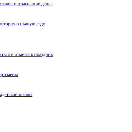
котиков и отмывание денег
овторную пьяную езду
иться и отметить праздник
ортсмены
кадетской школы