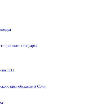
снодара
стиционного стандарта
» на ТНТ
ского края обсудили в Сочи
гог