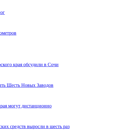
гог
лометров
ского края обсудили в Сочи
рыть Шесть Новых Заводов
рая могут дистанционно
ких средств выросли в шесть раз