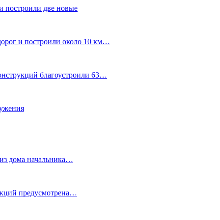
и построили две новые
дорог и построили около 10 км…
конструкций благоустроили 63…
лужения
о из дома начальника…
 акций предусмотрена…