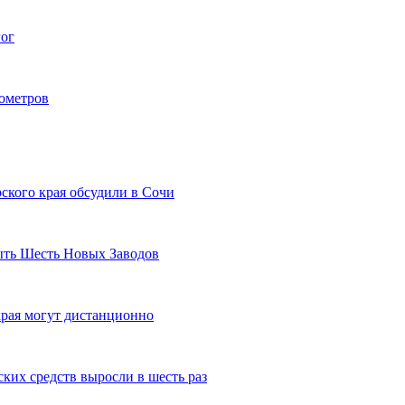
гог
лометров
ского края обсудили в Сочи
рыть Шесть Новых Заводов
рая могут дистанционно
ких средств выросли в шесть раз