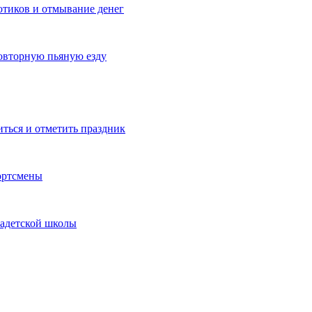
котиков и отмывание денег
овторную пьяную езду
иться и отметить праздник
ортсмены
кадетской школы