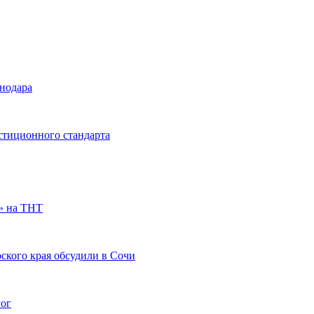
снодара
стиционного стандарта
» на ТНТ
ского края обсудили в Сочи
гог