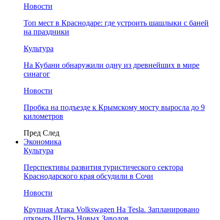
Новости
Топ мест в Краснодаре: где устроить шашлыки с баней
на праздники
Культура
На Кубани обнаружили одну из древнейших в мире
синагог
Новости
Пробка на подъезде к Крымскому мосту выросла до 9
километров
Пред
След
Экономика
Культура
Перспективы развития туристического сектора
Краснодарского края обсудили в Сочи
Новости
Крупная Атака Volkswagen На Tesla. Запланировано
открыть Шесть Новых Заводов