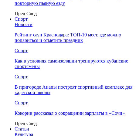
повторную пьяную езду
Пред
След
Спорт
Новости
Рейтинг саун Краснодара: ТОП-10 мест, где можно
попариться и отметить праздник
Спорт
Как в условиях самоизоляции тренируются кубанские
спортсмены
Спорт
В пригороде Анапы построят спортивный комплекс для
кадетской школы
Спорт
Кокорин рассказал о сокращении зарплаты в «Сочи»
Пред
След
Статьи
Культура