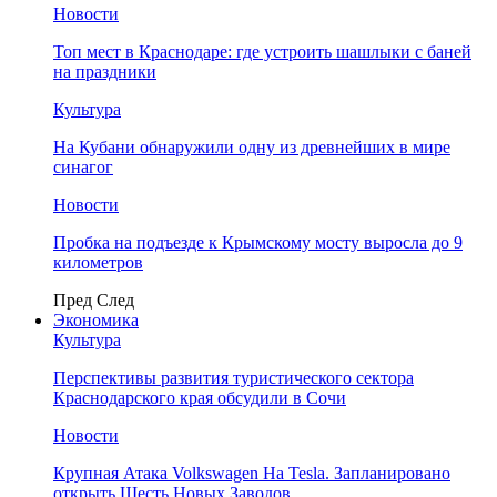
Новости
Топ мест в Краснодаре: где устроить шашлыки с баней
на праздники
Культура
На Кубани обнаружили одну из древнейших в мире
синагог
Новости
Пробка на подъезде к Крымскому мосту выросла до 9
километров
Пред
След
Экономика
Культура
Перспективы развития туристического сектора
Краснодарского края обсудили в Сочи
Новости
Крупная Атака Volkswagen На Tesla. Запланировано
открыть Шесть Новых Заводов