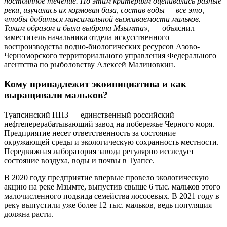
постоянное течение. По этим критериям оценивались разные
реки, изучалась их кормовая база, состав воды — все это,
чтобы добиться максимальной выживаемости мальков.
Таким образом и была выбрана Мзымта»
, — объяснил
заместитель начальника отдела искусственного
воспроизводства водно-биологических ресурсов Азово-
Черноморского территориального управления Федерального
агентства по рыболовству Алексей Малиновкин.
Кому принадлежит экоинициатива и как
выращивали мальков?
Туапсинский НПЗ — единственный российский
нефтеперерабатывающий завод на побережье Черного моря.
Предприятие несет ответственность за состояние
окружающей среды и экологическую сохранность местности.
Передвижная лаборатория завода регулярно исследует
состояние воздуха, воды и почвы в Туапсе.
В 2020 году предприятие впервые провело экологическую
акцию на реке Мзымте, выпустив свыше 6 тыс. мальков этого
малочисленного подвида семейства лососевых. В 2021 году в
реку выпустили уже более 12 тыс. мальков, ведь популяция
должна расти.