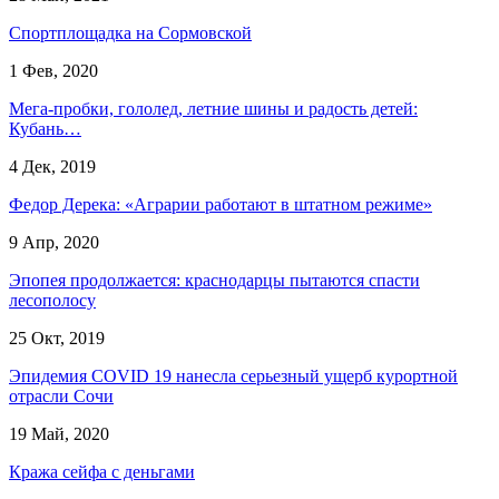
Спортплощадка на Сормовской
1 Фев, 2020
Мега-пробки, гололед, летние шины и радость детей:
Кубань…
4 Дек, 2019
Федор Дерека: «Аграрии работают в штатном режиме»
9 Апр, 2020
Эпопея продолжается: краснодарцы пытаются спасти
лесополосу
25 Окт, 2019
Эпидемия COVID 19 нанесла серьезный ущерб курортной
отрасли Сочи
19 Май, 2020
Кража сейфа с деньгами