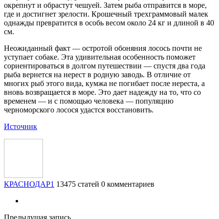
окрепнут и обрастут чешуей. Затем рыба отправится в море,
где и достигнет зрелости. Крошечный трехграммовый малек
однажды превратится в особь весом около 24 кг и длиной в 40
см.
Неожиданный факт — остротой обоняния лосось почти не
уступает собаке. Эта удивительная особенность поможет
сориентироваться в долгом путешествии — спустя два года
рыба вернется на нерест в родную заводь. В отличие от
многих рыб этого вида, кумжа не погибает после нереста, а
вновь возвращается в море. Это дает надежду на то, что со
временем — и с помощью человека — популяцию
черноморского лосося удастся восстановить.
Источник
КРАСНОДАР1
13475 статей
0 комментариев
Предыдущая запись