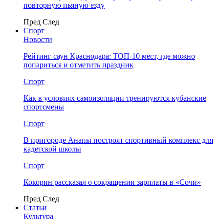
повторную пьяную езду
Пред
След
Спорт
Новости
Рейтинг саун Краснодара: ТОП-10 мест, где можно
попариться и отметить праздник
Спорт
Как в условиях самоизоляции тренируются кубанские
спортсмены
Спорт
В пригороде Анапы построят спортивный комплекс для
кадетской школы
Спорт
Кокорин рассказал о сокращении зарплаты в «Сочи»
Пред
След
Статьи
Культура