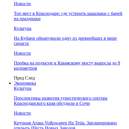
Новости
Топ мест в Краснодаре: где устроить шашлыки с баней
на праздники
Культура
На Кубани обнаружили одну из древнейших в мире
синагог
Новости
Пробка на подъезде к Крымскому мосту выросла до 9
километров
Пред
След
Экономика
Культура
Перспективы развития туристического сектора
Краснодарского края обсудили в Сочи
Новости
Крупная Атака Volkswagen На Tesla. Запланировано
открыть Шесть Новых Заводов