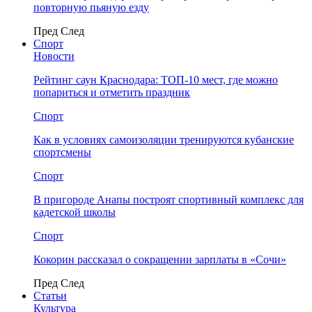
повторную пьяную езду
Пред
След
Спорт
Новости
Рейтинг саун Краснодара: ТОП-10 мест, где можно
попариться и отметить праздник
Спорт
Как в условиях самоизоляции тренируются кубанские
спортсмены
Спорт
В пригороде Анапы построят спортивный комплекс для
кадетской школы
Спорт
Кокорин рассказал о сокращении зарплаты в «Сочи»
Пред
След
Статьи
Культура