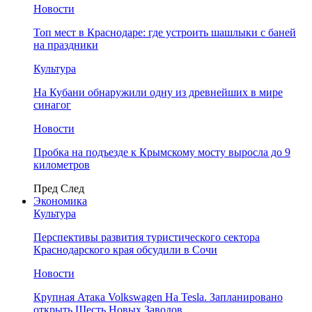
Новости
Топ мест в Краснодаре: где устроить шашлыки с баней
на праздники
Культура
На Кубани обнаружили одну из древнейших в мире
синагог
Новости
Пробка на подъезде к Крымскому мосту выросла до 9
километров
Пред
След
Экономика
Культура
Перспективы развития туристического сектора
Краснодарского края обсудили в Сочи
Новости
Крупная Атака Volkswagen На Tesla. Запланировано
открыть Шесть Новых Заводов