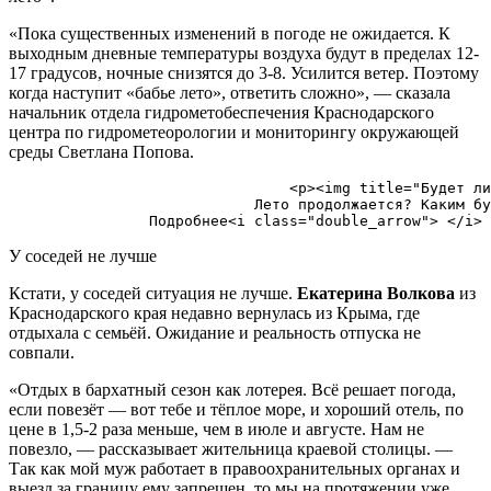
«Пока существенных изменений в погоде не ожидается. К
выходным дневные температуры воздуха будут в пределах 12-
17 градусов, ночные снизятся до 3-8. Усилится ветер. Поэтому
когда наступит «бабье лето», ответить сложно», — сказала
начальник отдела гидрометобеспечения Краснодарского
центра по гидрометеорологии и мониторингу окружающей
среды Светлана Попова.
                                <p><img title="Будет ли
                            Лето продолжается? Каким бу
У соседей не лучше
Кстати, у соседей ситуация не лучше.
Екатерина Волкова
из
Краснодарского края недавно вернулась из Крыма, где
отдыхала с семьёй. Ожидание и реальность отпуска не
совпали.
«Отдых в бархатный сезон как лотерея. Всё решает погода,
если повезёт — вот тебе и тёплое море, и хороший отель, по
цене в 1,5-2 раза меньше, чем в июле и августе. Нам не
повезло, — рассказывает жительница краевой столицы. —
Так как мой муж работает в правоохранительных органах и
выезд за границу ему запрещен, то мы на протяжении уже