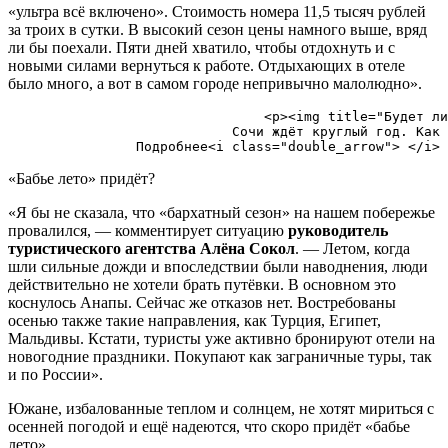
«ультра всё включено». Стоимость номера 11,5 тысяч рублей
за троих в сутки. В высокий сезон цены намного выше, вряд
ли бы поехали. Пяти дней хватило, чтобы отдохнуть и с
новыми силами вернуться к работе. Отдыхающих в отеле
было много, а вот в самом городе непривычно малолюдно».
                                <p><img title="Будет ли
                            Сочи ждёт круглый год. Как 
«Бабье лето» придёт?
«Я бы не сказала, что «бархатный сезон» на нашем побережье
провалился, — комментирует ситуацию
руководитель
туристического агентства Алёна Сокол
. — Летом, когда
шли сильные дожди и впоследствии были наводнения, люди
действительно не хотели брать путёвки. В основном это
коснулось Анапы. Сейчас же отказов нет. Востребованы
осенью также такие направления, как Турция, Египет,
Мальдивы. Кстати, туристы уже активно бронируют отели на
новогодние праздники. Покупают как заграничные туры, так
и по России».
Южане, избалованные теплом и солнцем, не хотят мириться с
осенней погодой и ещё надеются, что скоро придёт «бабье
лето».