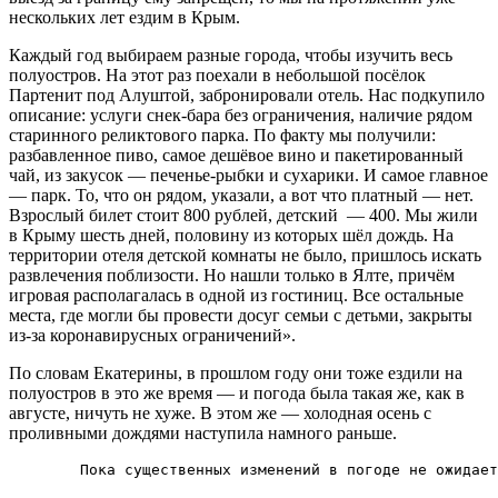
нескольких лет ездим в Крым.
Каждый год выбираем разные города, чтобы изучить весь
полуостров. На этот раз поехали в небольшой посёлок
Партенит под Алуштой, забронировали отель. Нас подкупило
описание: услуги снек-бара без ограничения, наличие рядом
старинного реликтового парка. По факту мы получили:
разбавленное пиво, самое дешёвое вино и пакетированный
чай, из закусок — печенье-рыбки и сухарики. И самое главное
— парк. То, что он рядом, указали, а вот что платный — нет.
Взрослый билет стоит 800 рублей, детский — 400. Мы жили
в Крыму шесть дней, половину из которых шёл дождь. На
территории отеля детской комнаты не было, пришлось искать
развлечения поблизости. Но нашли только в Ялте, причём
игровая располагалась в одной из гостиниц. Все остальные
места, где могли бы провести досуг семьи с детьми, закрыты
из-за коронавирусных ограничений».
По словам Екатерины, в прошлом году они тоже ездили на
полуостров в это же время — и погода была такая же, как в
августе, ничуть не хуже. В этом же — холодная осень с
проливными дождями наступила намного раньше.