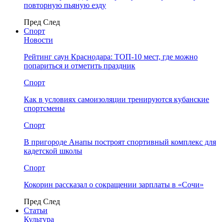
повторную пьяную езду
Пред
След
Спорт
Новости
Рейтинг саун Краснодара: ТОП-10 мест, где можно
попариться и отметить праздник
Спорт
Как в условиях самоизоляции тренируются кубанские
спортсмены
Спорт
В пригороде Анапы построят спортивный комплекс для
кадетской школы
Спорт
Кокорин рассказал о сокращении зарплаты в «Сочи»
Пред
След
Статьи
Культура