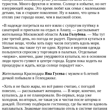
туристов. Много фруктов и зелени. Солнце в избытке, но нет
изнуряющей жары. Это время любят как семьи с маленькими
детьми, так и старшее поколение. Ну и важно, что цены в
отелях уже гораздо ниже, чем в высокий сезон.
«В надежде погреться на юге взяли с супругом путёвку в
санаторий и приехали на отдых в Анапу, — рассказывает
жительница Московской области
Алла Голубева
. — Мы тут
уже третий день, но погода не радует. Приходится кутаться в
тёплые вещи, чтобы хоть пару часов погулять вдоль моря.
Заметила, мы такие тут не одни. Куртки и верхняя одежда
пользуются спросом у торговцев в палатках. Отдельные
«моржи», конечно, даже умудряются купаться, но в основном
люди просто гуляют в центре города. Будем пока ходить на
процедуры и ждать, когда солнце порадует нас».
Жительница Краснодара
Яна Гусева
с мужем и 6-летней
дочкой побывали в Геленджике.
«Хоть и не было жары, но всё равно считаю, с погодой
повезло, — рассказывает женщина. — В море, конечно, не
купались, да и не планировали. Во-первых, вода уже
холодная, во-вторых, не такая уж и чистая после шторма и
дождей. Поэтому подбирали гостиницу, где бы могли вдоволь
наплаваться. Знакомые посоветовали отель в системе питания