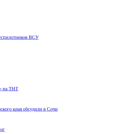
 беспилотников ВСУ
» на ТНТ
ского края обсудили в Сочи
гог