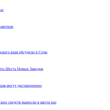
гог
лометров
ского края обсудили в Сочи
рыть Шесть Новых Заводов
рая могут дистанционно
ких средств выросли в шесть раз