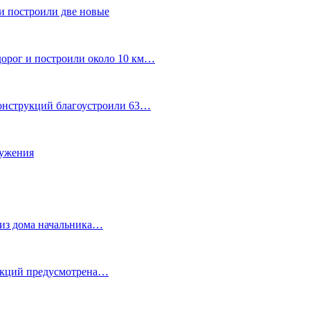
и построили две новые
дорог и построили около 10 км…
конструкций благоустроили 63…
лужения
о из дома начальника…
 акций предусмотрена…