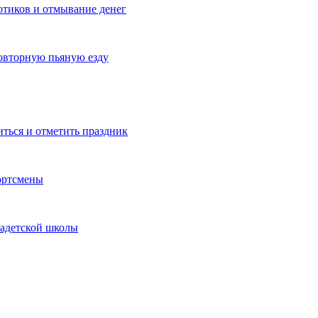
котиков и отмывание денег
овторную пьяную езду
иться и отметить праздник
ортсмены
кадетской школы