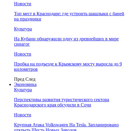
Новости
Топ мест в Краснодаре: где устроить шашлыки с баней
на праздники
Культура
На Кубани обнаружили одну из древнейших в мире
синагог
Новости
Пробка на подъезде к Крымскому мосту выросла до 9
километров
Пред
След
Экономика
Культура
Перспективы развития туристического сектора
Краснодарского края обсудили в Сочи
Новости
Крупная Атака Volkswagen На Tesla. Запланировано
открыть Шесть Новых Заводов