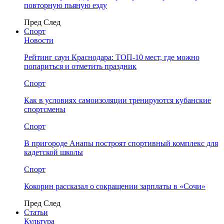
повторную пьяную езду
Пред
След
Спорт
Новости
Рейтинг саун Краснодара: ТОП-10 мест, где можно
попариться и отметить праздник
Спорт
Как в условиях самоизоляции тренируются кубанские
спортсмены
Спорт
В пригороде Анапы построят спортивный комплекс для
кадетской школы
Спорт
Кокорин рассказал о сокращении зарплаты в «Сочи»
Пред
След
Статьи
Культура