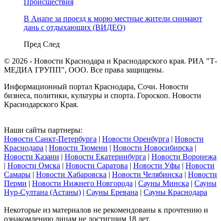
Происшествия
В Анапе за проезд к морю местные жители снимают
дань с отдыхающих (ВИДЕО)
Пред
След
© 2026 - Новости Краснодара и Краснодарского края. РИА "Т-
МЕДИА ГРУПП", ООО. Все права защищены.
Информационный портал Краснодара, Сочи. Новости
бизнеса, политики, культуры и спорта. Гороскоп. Новости
Краснодарского Края.
Наши сайты партнеры:
Новости Санкт-Петербурга
|
Новости Оренбурга
|
Новости
Краснодара
|
Новости Тюмени
|
Новости Новосибирска
|
Новости Казани
|
Новости Екатеринбурга
|
Новости Воронежа
|
Новости Омска
|
Новости Саратова
|
Новости Уфы
|
Новости
Самары
|
Новости Хабаровска
|
Новости Челябинска
|
Новости
Перми
|
Новости Нижнего Новгорода
|
Сауны Минска
|
Сауны
Нур-Султана (Астаны)
|
Сауны Еревана
|
Сауны Краснодара
Некоторые из материалов не рекомендованы к прочтению и
ознакомлению лицам не достигшим 18 лет.