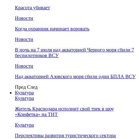
Красота убивает
Новости
Когда охранник начинает воровать
Новости
В ночь на 7 июля над акваторией Черного моря сбили 7
беспилотников ВСУ
Новости
Над акваторией Азовского моря сбили один БПЛА ВСУ
Пред
След
Культура
Культура
Житель Краснодара исполнит свой трек в шоу
«Конфетка» на ТНТ
Культура
Перспективы развития туристического сектора