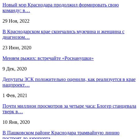
​Новый мэр Краснодара продолжил формировать свою
команду: в…
29 Ноя, 2022
В Краснодарском крае скончались мужчина и женщина с
диагнозом…
23 Июн, 2020
Меняем рыжих: встречайте «Роснанушки»
9 Дек, 2020
Депутаты ЗСК положительно оценили, как реализуется в крае
нацпроект…
1 Фев, 2021
Почти миллион просмотров за четыре часа: Блогер станцевала
тверк в…
10 Янв, 2020
В Пашковском районе Краснодара трамвайную линию
построят до аэропорта