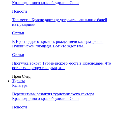
Краснодарского края обсудили в Сочи
Новости
Топ мест в Краснодаре: где устроить шашлыки с баней
на праздники
Статьи
В Краснодаре открылась рождественская ярмарка на
Пушкинской площади. Вот кто ждет там…
Статьи
Прогулка вокруг Тургеневского моста в Краснодаре. Что
остается в разрухе годами, а…
Пред
След
Туризм
Культура
Перспективы развития туристического сектора
Краснодарского края обсудили в Сочи
Новости