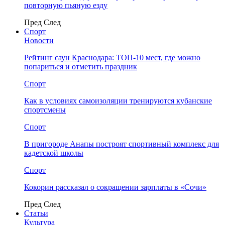
повторную пьяную езду
Пред
След
Спорт
Новости
Рейтинг саун Краснодара: ТОП-10 мест, где можно
попариться и отметить праздник
Спорт
Как в условиях самоизоляции тренируются кубанские
спортсмены
Спорт
В пригороде Анапы построят спортивный комплекс для
кадетской школы
Спорт
Кокорин рассказал о сокращении зарплаты в «Сочи»
Пред
След
Статьи
Культура