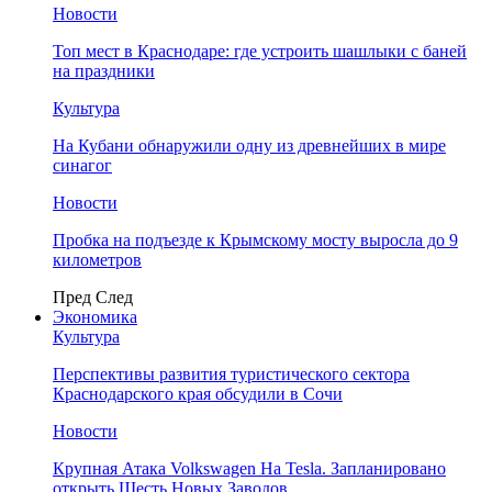
Новости
Топ мест в Краснодаре: где устроить шашлыки с баней
на праздники
Культура
На Кубани обнаружили одну из древнейших в мире
синагог
Новости
Пробка на подъезде к Крымскому мосту выросла до 9
километров
Пред
След
Экономика
Культура
Перспективы развития туристического сектора
Краснодарского края обсудили в Сочи
Новости
Крупная Атака Volkswagen На Tesla. Запланировано
открыть Шесть Новых Заводов