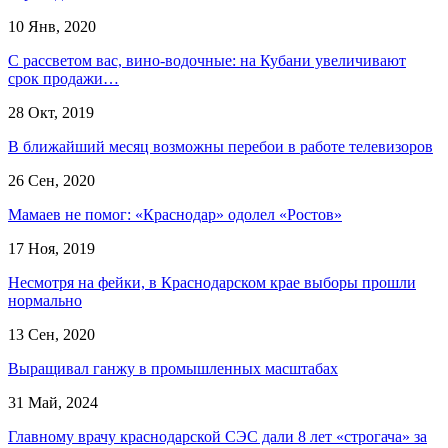
10 Янв, 2020
С рассветом вас, вино-водочные: на Кубани увеличивают
срок продажи…
28 Окт, 2019
В ближайший месяц возможны перебои в работе телевизоров
26 Сен, 2020
Мамаев не помог: «Краснодар» одолел «Ростов»
17 Ноя, 2019
Несмотря на фейки, в Краснодарском крае выборы прошли
нормально
13 Сен, 2020
Выращивал ганжу в промышленных масштабах
31 Май, 2024
Главному врачу краснодарской СЭС дали 8 лет «строгача» за