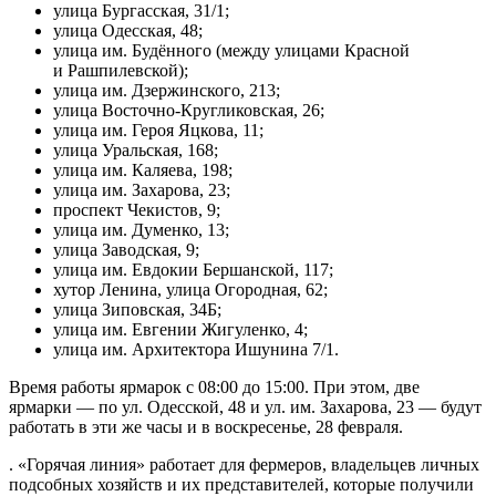
улица Бургасская, 31/1;
улица Одесская, 48;
улица им. Будённого (между улицами Красной
и Рашпилевской);
улица им. Дзержинского, 213;
улица Восточно-Кругликовская, 26;
улица им. Героя Яцкова, 11;
улица Уральская, 168;
улица им. Каляева, 198;
улица им. Захарова, 23;
проспект Чекистов, 9;
улица им. Думенко, 13;
улица Заводская, 9;
улица им. Евдокии Бершанской, 117;
хутор Ленина, улица Огородная, 62;
улица Зиповская, 34Б;
улица им. Евгении Жигуленко, 4;
улица им. Архитектора Ишунина 7/1.
Время работы ярмарок с 08:00 до 15:00. При этом, две
ярмарки — по ул. Одесской, 48 и ул. им. Захарова, 23 — будут
работать в эти же часы и в воскресенье, 28 февраля.
. «Горячая линия» работает для фермеров, владельцев личных
подсобных хозяйств и их представителей, которые получили