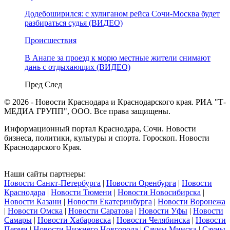
Додебоширился: с хулиганом рейса Сочи-Москва будет
разбираться судья (ВИДЕО)
Происшествия
В Анапе за проезд к морю местные жители снимают
дань с отдыхающих (ВИДЕО)
Пред
След
© 2026 - Новости Краснодара и Краснодарского края. РИА "Т-
МЕДИА ГРУПП", ООО. Все права защищены.
Информационный портал Краснодара, Сочи. Новости
бизнеса, политики, культуры и спорта. Гороскоп. Новости
Краснодарского Края.
Наши сайты партнеры:
Новости Санкт-Петербурга
|
Новости Оренбурга
|
Новости
Краснодара
|
Новости Тюмени
|
Новости Новосибирска
|
Новости Казани
|
Новости Екатеринбурга
|
Новости Воронежа
|
Новости Омска
|
Новости Саратова
|
Новости Уфы
|
Новости
Самары
|
Новости Хабаровска
|
Новости Челябинска
|
Новости
Перми
|
Новости Нижнего Новгорода
|
Сауны Минска
|
Сауны