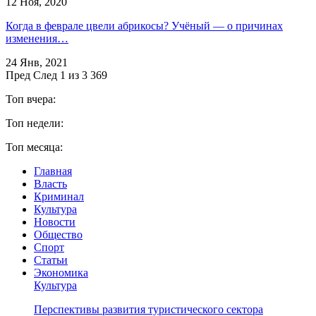
12 Ноя, 2020
Когда в феврале цвели абрикосы? Учёный — о причинах
изменения…
24 Янв, 2021
Пред
След
1 из 3 369
Топ вчера:
Топ недели:
Топ месяца:
Главная
Власть
Криминал
Культура
Новости
Общество
Спорт
Статьи
Экономика
Культура
Перспективы развития туристического сектора