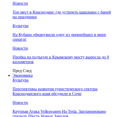
Новости
Топ мест в Краснодаре: где устроить шашлыки с баней
на праздники
Культура
На Кубани обнаружили одну из древнейших в мире
синагог
Новости
Пробка на подъезде к Крымскому мосту выросла до 9
километров
Пред
След
Экономика
Культура
Перспективы развития туристического сектора
Краснодарского края обсудили в Сочи
Новости
Крупная Атака Volkswagen На Tesla. Запланировано
открыть Шесть Новых Заводов