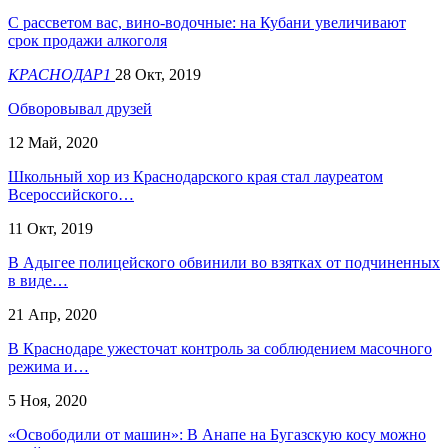
С рассветом вас, вино-водочные: на Кубани увеличивают
срок продажи алкоголя
КРАСНОДАР1
28 Окт, 2019
Обворовывал друзей
12 Май, 2020
Школьный хор из Краснодарского края стал лауреатом
Всероссийского…
11 Окт, 2019
В Адыгее полицейского обвинили во взятках от подчиненных
в виде…
21 Апр, 2020
В Краснодаре ужесточат контроль за соблюдением масочного
режима и…
5 Ноя, 2020
«Освободили от машин»: В Анапе на Бугазскую косу можно