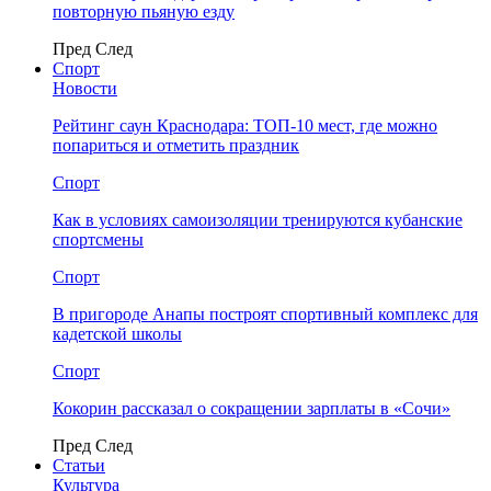
повторную пьяную езду
Пред
След
Спорт
Новости
Рейтинг саун Краснодара: ТОП-10 мест, где можно
попариться и отметить праздник
Спорт
Как в условиях самоизоляции тренируются кубанские
спортсмены
Спорт
В пригороде Анапы построят спортивный комплекс для
кадетской школы
Спорт
Кокорин рассказал о сокращении зарплаты в «Сочи»
Пред
След
Статьи
Культура