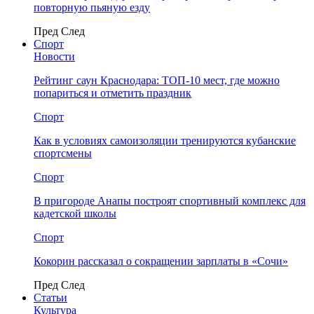
повторную пьяную езду
Пред
След
Спорт
Новости
Рейтинг саун Краснодара: ТОП-10 мест, где можно
попариться и отметить праздник
Спорт
Как в условиях самоизоляции тренируются кубанские
спортсмены
Спорт
В пригороде Анапы построят спортивный комплекс для
кадетской школы
Спорт
Кокорин рассказал о сокращении зарплаты в «Сочи»
Пред
След
Статьи
Культура