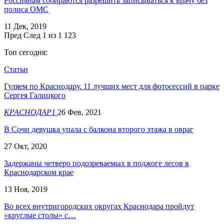
Россиянам собираются разрешить записываться к врачу без
полиса ОМС
11 Дек, 2019
Пред
След
1 из 1 123
Топ сегодня:
Статьи
Гуляем по Краснодару. 11 лучших мест для фотосессий в парке
Сергея Галицкого
КРАСНОДАР1
26 Фев, 2021
В Сочи девушка упала с балкона второго этажа в овраг
27 Окт, 2020
Задержаны четверо подозреваемых в поджоге лесов в
Краснодарском крае
13 Ноя, 2019
Во всех внутригородских округах Краснодара пройдут
«круглые столы» с…