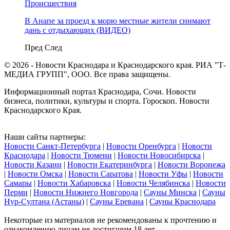
Происшествия
В Анапе за проезд к морю местные жители снимают
дань с отдыхающих (ВИДЕО)
Пред
След
© 2026 - Новости Краснодара и Краснодарского края. РИА "Т-
МЕДИА ГРУПП", ООО. Все права защищены.
Информационный портал Краснодара, Сочи. Новости
бизнеса, политики, культуры и спорта. Гороскоп. Новости
Краснодарского Края.
Наши сайты партнеры:
Новости Санкт-Петербурга
|
Новости Оренбурга
|
Новости
Краснодара
|
Новости Тюмени
|
Новости Новосибирска
|
Новости Казани
|
Новости Екатеринбурга
|
Новости Воронежа
|
Новости Омска
|
Новости Саратова
|
Новости Уфы
|
Новости
Самары
|
Новости Хабаровска
|
Новости Челябинска
|
Новости
Перми
|
Новости Нижнего Новгорода
|
Сауны Минска
|
Сауны
Нур-Султана (Астаны)
|
Сауны Еревана
|
Сауны Краснодара
Некоторые из материалов не рекомендованы к прочтению и
ознакомлению лицам не достигшим 18 лет.