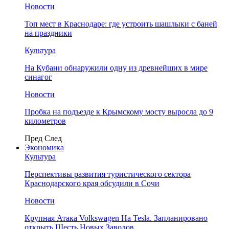
Новости
Топ мест в Краснодаре: где устроить шашлыки с баней
на праздники
Культура
На Кубани обнаружили одну из древнейших в мире
синагог
Новости
Пробка на подъезде к Крымскому мосту выросла до 9
километров
Пред
След
Экономика
Культура
Перспективы развития туристического сектора
Краснодарского края обсудили в Сочи
Новости
Крупная Атака Volkswagen На Tesla. Запланировано
открыть Шесть Новых Заводов