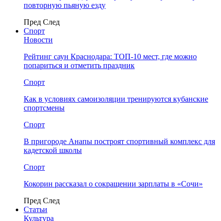
повторную пьяную езду
Пред
След
Спорт
Новости
Рейтинг саун Краснодара: ТОП-10 мест, где можно
попариться и отметить праздник
Спорт
Как в условиях самоизоляции тренируются кубанские
спортсмены
Спорт
В пригороде Анапы построят спортивный комплекс для
кадетской школы
Спорт
Кокорин рассказал о сокращении зарплаты в «Сочи»
Пред
След
Статьи
Культура