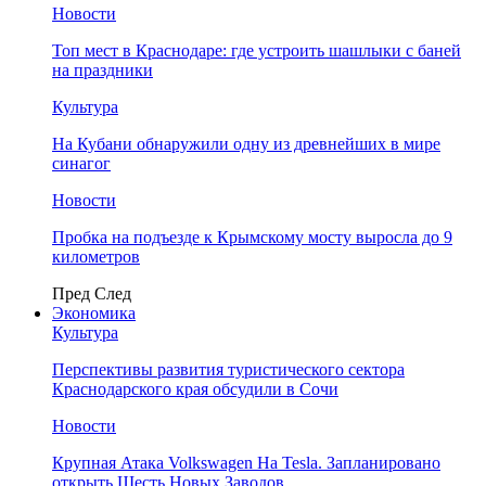
Новости
Топ мест в Краснодаре: где устроить шашлыки с баней
на праздники
Культура
На Кубани обнаружили одну из древнейших в мире
синагог
Новости
Пробка на подъезде к Крымскому мосту выросла до 9
километров
Пред
След
Экономика
Культура
Перспективы развития туристического сектора
Краснодарского края обсудили в Сочи
Новости
Крупная Атака Volkswagen На Tesla. Запланировано
открыть Шесть Новых Заводов