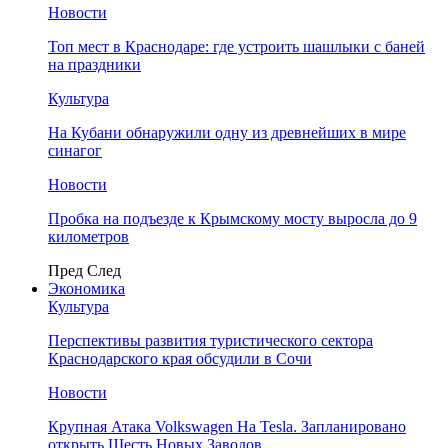
Новости
Топ мест в Краснодаре: где устроить шашлыки с баней
на праздники
Культура
На Кубани обнаружили одну из древнейших в мире
синагог
Новости
Пробка на подъезде к Крымскому мосту выросла до 9
километров
Пред
След
Экономика
Культура
Перспективы развития туристического сектора
Краснодарского края обсудили в Сочи
Новости
Крупная Атака Volkswagen На Tesla. Запланировано
открыть Шесть Новых Заводов