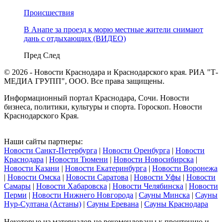
Происшествия
В Анапе за проезд к морю местные жители снимают
дань с отдыхающих (ВИДЕО)
Пред
След
© 2026 - Новости Краснодара и Краснодарского края. РИА "Т-
МЕДИА ГРУПП", ООО. Все права защищены.
Информационный портал Краснодара, Сочи. Новости
бизнеса, политики, культуры и спорта. Гороскоп. Новости
Краснодарского Края.
Наши сайты партнеры:
Новости Санкт-Петербурга
|
Новости Оренбурга
|
Новости
Краснодара
|
Новости Тюмени
|
Новости Новосибирска
|
Новости Казани
|
Новости Екатеринбурга
|
Новости Воронежа
|
Новости Омска
|
Новости Саратова
|
Новости Уфы
|
Новости
Самары
|
Новости Хабаровска
|
Новости Челябинска
|
Новости
Перми
|
Новости Нижнего Новгорода
|
Сауны Минска
|
Сауны
Нур-Султана (Астаны)
|
Сауны Еревана
|
Сауны Краснодара
Некоторые из материалов не рекомендованы к прочтению и