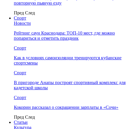
повторную пьяную езду
Пред
След
Спорт
Новости
Рейтинг саун Краснодара: ТОП-10 мест, где можно
попариться и отметить праздник
Спорт
Как в условиях самоизоляции тренируются кубанские
спортсмены
Спорт
В пригороде Анапы построят спортивный комплекс для
кадетской школы
Спорт
Кокорин рассказал о сокращении зарплаты в «Сочи»
Пред
След
Статьи
Культура