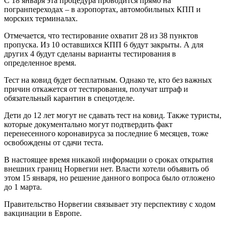
С 18 января эта процедура проводится прямо на
погранпереходах – в аэропортах, автомобильных КПП и
морских терминалах.
Отмечается, что тестирование охватит 28 из 38 пунктов
пропуска. Из 10 оставшихся КПП 6 будут закрыты. А для
других 4 будут сделаны варианты тестирования в
определенное время.
Тест на ковид будет бесплатным. Однако те, кто без важных
причин откажется от тестирования, получат штраф и
обязательный карантин в спецотделе.
Дети до 12 лет могут не сдавать тест на ковид. Также туристы,
которые документально могут подтвердить факт
перенесенного коронавируса за последние 6 месяцев, тоже
освобождены от сдачи теста.
В настоящее время никакой информации о сроках открытия
внешних границ Норвегии нет. Власти хотели объявить об
этом 15 января, но решение данного вопроса было отложено
до 1 марта.
Правительство Норвегии связывает эту перспективу с ходом
вакцинации в Европе.