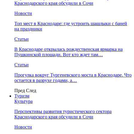
Краснодарского края обсудили в Сочи
Новости
Топ мест в Краснодаре: где устроить шашлыки с баней
на праздники
Статьи
В Краснодаре открылась рождественская ярмарка на
Пушкинской площади. Вот кто ждет там…
Статьи
Прогулка вокруг Тургеневского моста в Краснодаре. Что
остается в разрухе годами, а…
Пред
След
Туризм
Культура
Перспективы развития туристического сектора
Краснодарского края обсудили в Сочи
Новости