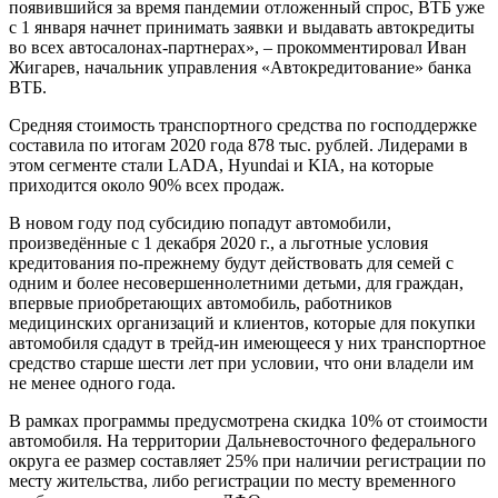
появившийся за время пандемии отложенный спрос, ВТБ уже
с 1 января начнет принимать заявки и выдавать автокредиты
во всех автосалонах-партнерах», – прокомментировал Иван
Жигарев, начальник управления «Автокредитование» банка
ВТБ.
Средняя стоимость транспортного средства по господдержке
составила по итогам 2020 года 878 тыс. рублей. Лидерами в
этом сегменте стали LADA, Hyundai и KIA, на которые
приходится около 90% всех продаж.
В новом году под субсидию попадут автомобили,
произведённые с 1 декабря 2020 г., а льготные условия
кредитования по-прежнему будут действовать для семей с
одним и более несовершеннолетними детьми, для граждан,
впервые приобретающих автомобиль, работников
медицинских организаций и клиентов, которые для покупки
автомобиля сдадут в трейд-ин имеющееся у них транспортное
средство старше шести лет при условии, что они владели им
не менее одного года.
В рамках программы предусмотрена скидка 10% от стоимости
автомобиля. На территории Дальневосточного федерального
округа ее размер составляет 25% при наличии регистрации по
месту жительства, либо регистрации по месту временного