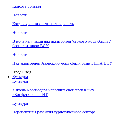
Красота убивает
Новости
Когда охранник начинает воровать
Новости
В ночь на 7 июля над акваторией Черного моря сбили 7
беспилотников ВСУ
Новости
Над акваторией Азовского моря сбили один БПЛА ВСУ
Пред
След
Культура
Культура
Житель Краснодара исполнит свой трек в шоу
«Конфетка» на ТНТ
Культура
Перспективы развития туристического сектора