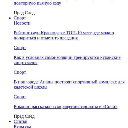
повторную пьяную езду
Пред
След
Спорт
Новости
Рейтинг саун Краснодара: ТОП-10 мест, где можно
попариться и отметить праздник
Спорт
Как в условиях самоизоляции тренируются кубанские
спортсмены
Спорт
В пригороде Анапы построят спортивный комплекс для
кадетской школы
Спорт
Кокорин рассказал о сокращении зарплаты в «Сочи»
Пред
След
Статьи
Культура