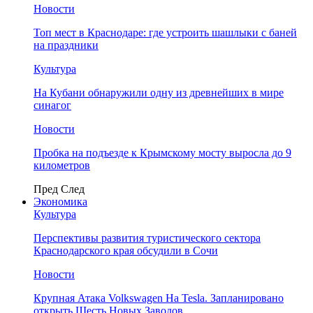
Новости
Топ мест в Краснодаре: где устроить шашлыки с баней
на праздники
Культура
На Кубани обнаружили одну из древнейших в мире
синагог
Новости
Пробка на подъезде к Крымскому мосту выросла до 9
километров
Пред
След
Экономика
Культура
Перспективы развития туристического сектора
Краснодарского края обсудили в Сочи
Новости
Крупная Атака Volkswagen На Tesla. Запланировано
открыть Шесть Новых Заводов