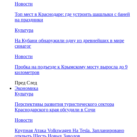
Новости
Топ мест в Краснодаре: где устроить шашлыки с баней
на праздники
Культура
На Кубани обнаружили одну из древнейших в мире
синагог
Новости
Пробка на подъезде к Крымскому мосту выросла до 9
километров
Пред
След
Экономика
Культура
Перспективы развития туристического сектора
Краснодарского края обсудили в Сочи
Новости
Крупная Атака Volkswagen На Tesla. Запланировано
открыть Шесть Новых Заводов