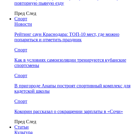
повторную пьяную езду
Пред
След
Спорт
Новости
Рейтинг саун Краснодара: ТОП-10 мест, где можно
попариться и отметить праздник
Спорт
Как в условиях самоизоляции тренируются кубанские
спортсмены
Спорт
В пригороде Анапы построят спортивный комплекс для
кадетской школы
Спорт
Кокорин рассказал о сокращении зарплаты в «Сочи»
Пред
След
Статьи
Культура