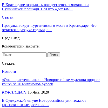
В Краснодаре открылась рождественская ярмарка на
Пушкинской площади. Вот кто ждет там…
Статьи
Прогулка вокруг Тургеневского моста в Краснодаре. Что
остается в разрухе годами, а…
Пред
След
Комментарии закрыты.
Свежее:
Новости
«Она – целительница»: в Новороссийске мужчина продает
кошку за 20 миллионов рублей
КРАСНОДАР1
16 Янв, 2020
В Суджукской лагуне Новороссийска уничтожают
краснокнижные растения.…