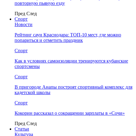
повторную пьяную езду
Пред
След
Спорт
Новости
Рейтинг саун Краснодара: ТОП-10 мест, где можно
попариться и отметить праздник
Спорт
Как в условиях самоизоляции тренируются кубанские
спортсмены
Спорт
В пригороде Анапы построят спортивный комплекс для
кадетской школы
Спорт
Кокорин рассказал о сокращении зарплаты в «Сочи»
Пред
След
Статьи
Культура