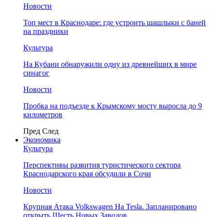
Новости
Топ мест в Краснодаре: где устроить шашлыки с баней
на праздники
Культура
На Кубани обнаружили одну из древнейших в мире
синагог
Новости
Пробка на подъезде к Крымскому мосту выросла до 9
километров
Пред
След
Экономика
Культура
Перспективы развития туристического сектора
Краснодарского края обсудили в Сочи
Новости
Крупная Атака Volkswagen На Tesla. Запланировано
открыть Шесть Новых Заводов