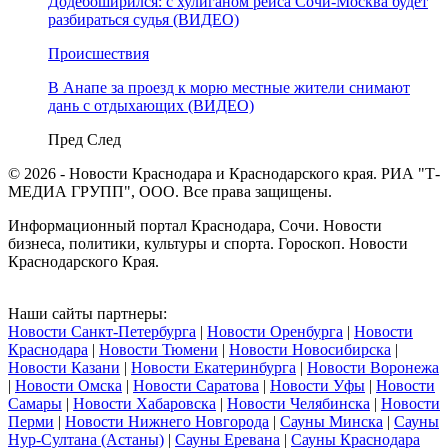
Додебоширился: с хулиганом рейса Сочи-Москва будет
разбираться судья (ВИДЕО)
Происшествия
В Анапе за проезд к морю местные жители снимают
дань с отдыхающих (ВИДЕО)
Пред
След
© 2026 - Новости Краснодара и Краснодарского края. РИА "Т-
МЕДИА ГРУПП", ООО. Все права защищены.
Информационный портал Краснодара, Сочи. Новости
бизнеса, политики, культуры и спорта. Гороскоп. Новости
Краснодарского Края.
Наши сайты партнеры:
Новости Санкт-Петербурга
|
Новости Оренбурга
|
Новости
Краснодара
|
Новости Тюмени
|
Новости Новосибирска
|
Новости Казани
|
Новости Екатеринбурга
|
Новости Воронежа
|
Новости Омска
|
Новости Саратова
|
Новости Уфы
|
Новости
Самары
|
Новости Хабаровска
|
Новости Челябинска
|
Новости
Перми
|
Новости Нижнего Новгорода
|
Сауны Минска
|
Сауны
Нур-Султана (Астаны)
|
Сауны Еревана
|
Сауны Краснодара