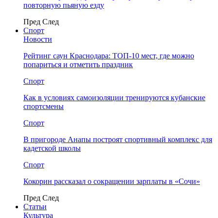
повторную пьяную езду
Пред
След
Спорт
Новости
Рейтинг саун Краснодара: ТОП-10 мест, где можно
попариться и отметить праздник
Спорт
Как в условиях самоизоляции тренируются кубанские
спортсмены
Спорт
В пригороде Анапы построят спортивный комплекс для
кадетской школы
Спорт
Кокорин рассказал о сокращении зарплаты в «Сочи»
Пред
След
Статьи
Культура