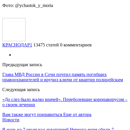
Фото: @ychastok_y_moria
КРАСНОДАР1
13475 статей
0 комментариев
Предыдущая запись
Глава МВД России в Сочи почтил память погибших
правоохранителей и вручил ключи от квартир полицейским
Следующая запись
«До слез было жалко врачей». Переболевшие коронавирусом –
о своем лечении
Вам также могут понравиться
Еще от автора
Новости
В ночь на 7 июля над акваторией Черного моря сбили 7