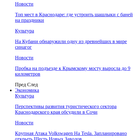
Новости
Топ мест в Краснодаре: где устроить шашлыки с баней
на праздники
Культура
На Кубани обнаружили одну из древнейших в мире
синагог
Новости
Пробка на подъезде к Крымскому мосту выросла до 9
километров
Пред
След
Экономика
Культура
Перспективы развития туристического сектора
Краснодарского края обсудили в Сочи
Новости
Крупная Атака Volkswagen На Tesla. Запланировано
открыть Шесть Новых Заводов