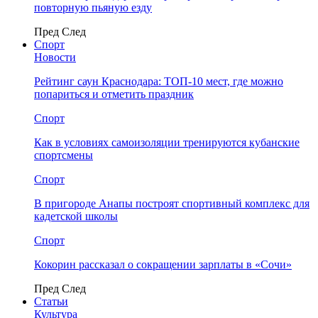
повторную пьяную езду
Пред
След
Спорт
Новости
Рейтинг саун Краснодара: ТОП-10 мест, где можно
попариться и отметить праздник
Спорт
Как в условиях самоизоляции тренируются кубанские
спортсмены
Спорт
В пригороде Анапы построят спортивный комплекс для
кадетской школы
Спорт
Кокорин рассказал о сокращении зарплаты в «Сочи»
Пред
След
Статьи
Культура