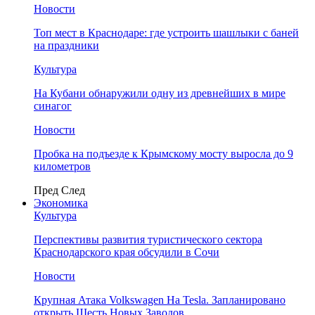
Новости
Топ мест в Краснодаре: где устроить шашлыки с баней
на праздники
Культура
На Кубани обнаружили одну из древнейших в мире
синагог
Новости
Пробка на подъезде к Крымскому мосту выросла до 9
километров
Пред
След
Экономика
Культура
Перспективы развития туристического сектора
Краснодарского края обсудили в Сочи
Новости
Крупная Атака Volkswagen На Tesla. Запланировано
открыть Шесть Новых Заводов