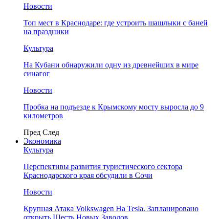
Новости
Топ мест в Краснодаре: где устроить шашлыки с баней
на праздники
Культура
На Кубани обнаружили одну из древнейших в мире
синагог
Новости
Пробка на подъезде к Крымскому мосту выросла до 9
километров
Пред
След
Экономика
Культура
Перспективы развития туристического сектора
Краснодарского края обсудили в Сочи
Новости
Крупная Атака Volkswagen На Tesla. Запланировано
открыть Шесть Новых Заводов