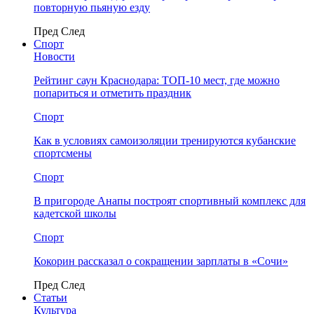
повторную пьяную езду
Пред
След
Спорт
Новости
Рейтинг саун Краснодара: ТОП-10 мест, где можно
попариться и отметить праздник
Спорт
Как в условиях самоизоляции тренируются кубанские
спортсмены
Спорт
В пригороде Анапы построят спортивный комплекс для
кадетской школы
Спорт
Кокорин рассказал о сокращении зарплаты в «Сочи»
Пред
След
Статьи
Культура