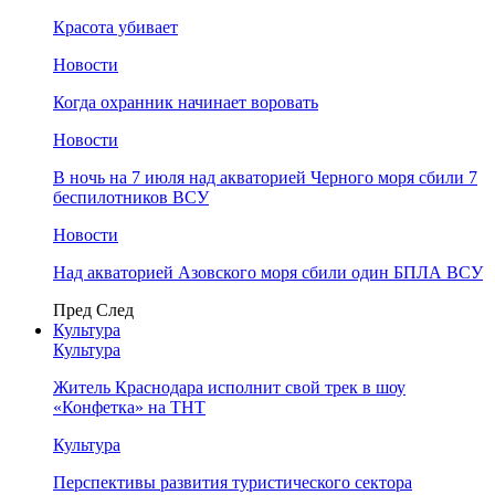
Красота убивает
Новости
Когда охранник начинает воровать
Новости
В ночь на 7 июля над акваторией Черного моря сбили 7
беспилотников ВСУ
Новости
Над акваторией Азовского моря сбили один БПЛА ВСУ
Пред
След
Культура
Культура
Житель Краснодара исполнит свой трек в шоу
«Конфетка» на ТНТ
Культура
Перспективы развития туристического сектора