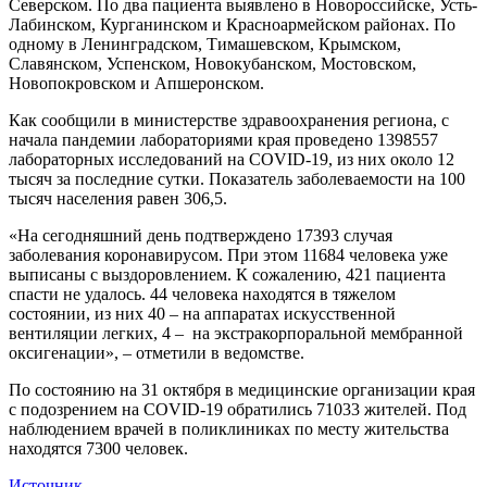
Северском. По два пациента выявлено в Новороссийске, Усть-
Лабинском, Курганинском и Красноармейском районах. По
одному в Ленинградском, Тимашевском, Крымском,
Славянском, Успенском, Новокубанском, Мостовском,
Новопокровском и Апшеронском.
Как сообщили в министерстве здравоохранения региона, с
начала пандемии лабораториями края проведено 1398557
лабораторных исследований на COVID-19, из них около 12
тысяч за последние сутки. Показатель заболеваемости на 100
тысяч населения равен 306,5.
«На сегодняшний день подтверждено 17393 случая
заболевания коронавирусом. При этом 11684 человека уже
выписаны с выздоровлением. К сожалению, 421 пациента
спасти не удалось. 44 человека находятся в тяжелом
состоянии, из них 40 – на аппаратах искусственной
вентиляции легких, 4 – на экстракорпоральной мембранной
оксигенации», – отметили в ведомстве.
По состоянию на 31 октября в медицинские организации края
с подозрением на COVID-19 обратились 71033 жителей. Под
наблюдением врачей в поликлиниках по месту жительства
находятся 7300 человек.
Источник