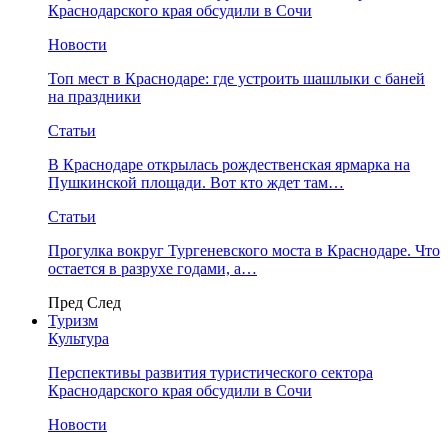
Краснодарского края обсудили в Сочи
Новости
Топ мест в Краснодаре: где устроить шашлыки с баней
на праздники
Статьи
В Краснодаре открылась рождественская ярмарка на
Пушкинской площади. Вот кто ждет там…
Статьи
Прогулка вокруг Тургеневского моста в Краснодаре. Что
остается в разрухе годами, а…
Пред
След
Туризм
Культура
Перспективы развития туристического сектора
Краснодарского края обсудили в Сочи
Новости