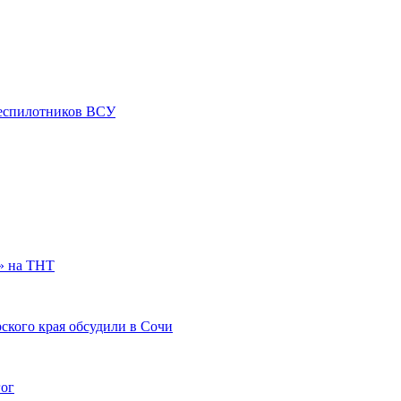
 беспилотников ВСУ
» на ТНТ
ского края обсудили в Сочи
гог