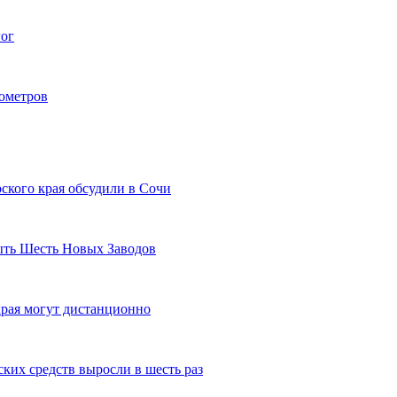
гог
лометров
ского края обсудили в Сочи
рыть Шесть Новых Заводов
рая могут дистанционно
ких средств выросли в шесть раз