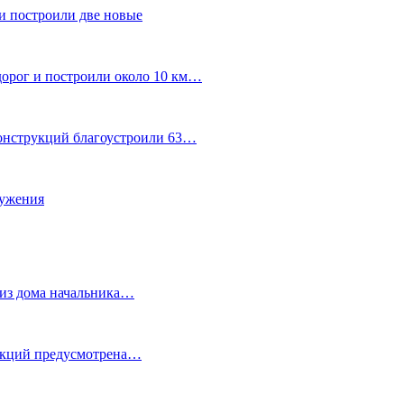
и построили две новые
дорог и построили около 10 км…
конструкций благоустроили 63…
лужения
о из дома начальника…
 акций предусмотрена…