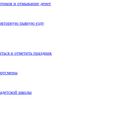
котиков и отмывание денег
овторную пьяную езду
иться и отметить праздник
ортсмены
кадетской школы