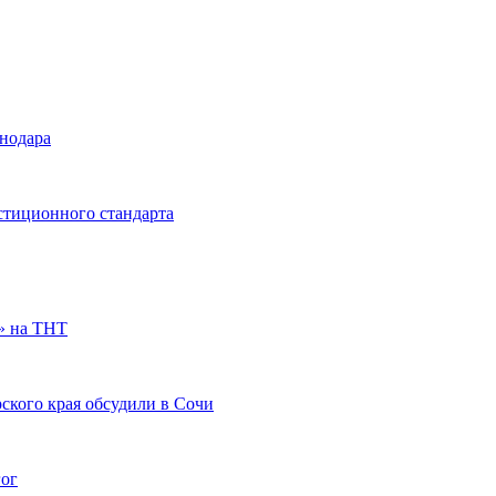
снодара
стиционного стандарта
» на ТНТ
ского края обсудили в Сочи
гог