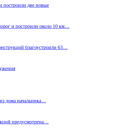
и построили две новые
дорог и построили около 10 км…
конструкций благоустроили 63…
лужения
о из дома начальника…
 акций предусмотрена…