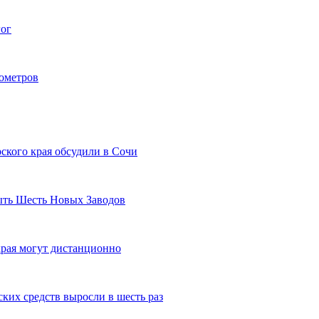
гог
лометров
ского края обсудили в Сочи
рыть Шесть Новых Заводов
рая могут дистанционно
ких средств выросли в шесть раз