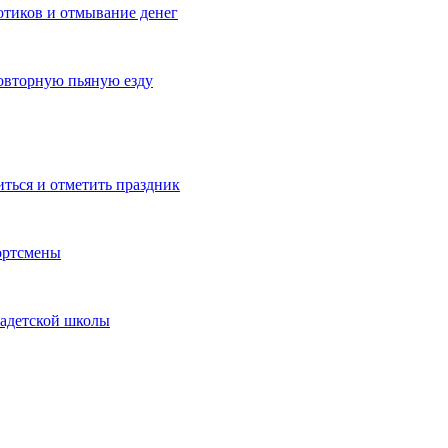
котиков и отмывание денег
овторную пьяную езду
иться и отметить праздник
ортсмены
кадетской школы