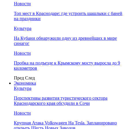
Новости
Топ мест в Краснодаре: где устроить шашлыки с баней
на праздники
Культура
На Кубани обнаружили одну из древнейших в мире
синагог
Новости
Пробка на подъезде к Крымскому мосту выросла до 9
километров
Пред
След
Экономика
Культура
Перспективы развития туристического сектора
Краснодарского края обсудили в Сочи
Новости
Крупная Атака Volkswagen На Tesla. Запланировано
открыть Шесть Новых Заводов