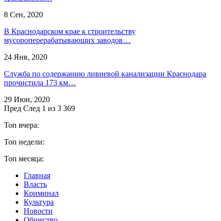
8 Сен, 2020
В Краснодарском крае к строительству
мусороперерабатывающих заводов…
24 Янв, 2020
Служба по содержанию ливневой канализации Краснодара
прочистила 173 км…
29 Июн, 2020
Пред
След
1 из 3 369
Топ вчера:
Топ недели:
Топ месяца:
Главная
Власть
Криминал
Культура
Новости
Общество