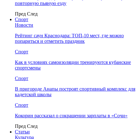
повторную пьяную езду
Пред
След
Спорт
Новости
Рейтинг саун Краснодара: ТОП-10 мест, где можно
попариться и отметить праздник
Спорт
Как в условиях самоизоляции тренируются кубанские
спортсмены
Спорт
В пригороде Анапы построят спортивный комплекс для
кадетской школы
Спорт
Кокорин рассказал о сокращении зарплаты в «Сочи»
Пред
След
Статьи
Культура