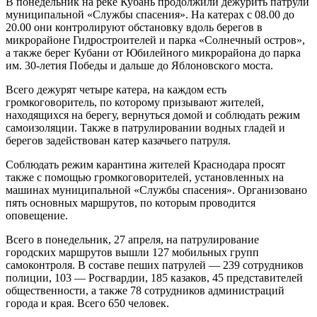
В понедельник на реке Кубань продолжили дежурить патрули
муниципальной «Службы спасения». На катерах с 08.00 до
20.00 они контролируют обстановку вдоль берегов в
микрорайоне Гидростроителей и парка «Солнечный остров»,
а также берег Кубани от Юбилейного микрорайона до парка
им. 30-летия Победы и дальше до Яблоновского моста.
Всего дежурят четыре катера, на каждом есть
громкоговоритель, по которому призывают жителей,
находящихся на берегу, вернуться домой и соблюдать режим
самоизоляции. Также в патрулировании водных гладей и
берегов задействован катер казачьего патруля.
Соблюдать режим карантина жителей Краснодара просят
также с помощью громкоговорителей, установленных на
машинах муниципальной «Службы спасения». Организовано
пять основных маршрутов, по которым проводится
оповещение.
Всего в понедельник, 27 апреля, на патрулирование
городских маршрутов вышли 127 мобильных групп
самоконтроля. В составе пеших патрулей — 239 сотрудников
полиции, 103 — Росгвардии, 185 казаков, 45 представителей
общественности, а также 78 сотрудников администраций
города и края. Всего 650 человек.