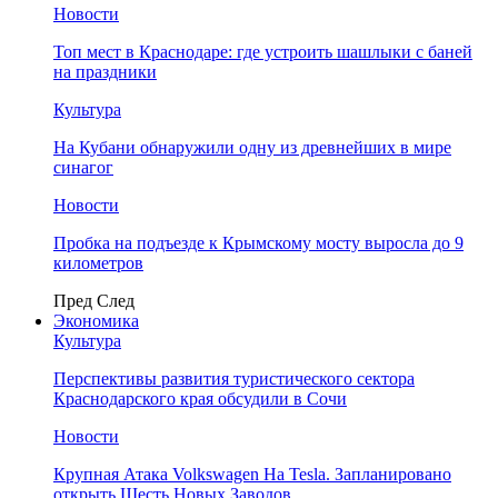
Новости
Топ мест в Краснодаре: где устроить шашлыки с баней
на праздники
Культура
На Кубани обнаружили одну из древнейших в мире
синагог
Новости
Пробка на подъезде к Крымскому мосту выросла до 9
километров
Пред
След
Экономика
Культура
Перспективы развития туристического сектора
Краснодарского края обсудили в Сочи
Новости
Крупная Атака Volkswagen На Tesla. Запланировано
открыть Шесть Новых Заводов