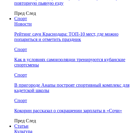
повторную пьяную езду
Пред
След
Спорт
Новости
Рейтинг саун Краснодара: ТОП-10 мест, где можно
попариться и отметить праздник
Спорт
Как в условиях самоизоляции тренируются кубанские
спортсмены
Спорт
В пригороде Анапы построят спортивный комплекс для
кадетской школы
Спорт
Кокорин рассказал о сокращении зарплаты в «Сочи»
Пред
След
Статьи
Культура