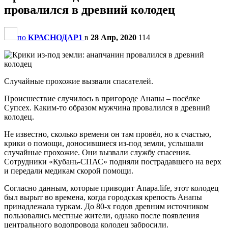
провалился в древний колодец
по
КРАСНОДАР1
в
28 Апр, 2020
114
Случайные прохожие вызвали спасателей.
Происшествие случилось в пригороде Анапы – посёлке
Супсех. Каким-то образом мужчина провалился в древний
колодец.
Не известно, сколько времени он там провёл, но к счастью,
крики о помощи, доносившиеся из-под земли, услышали
случайные прохожие. Они вызвали службу спасения.
Сотрудники «Кубань-СПАС» подняли пострадавшего на верх
и передали медикам скорой помощи.
Согласно данным, которые приводит Anapa.life, этот колодец
был вырыт во времена, когда городская крепость Анапы
принадлежала туркам. До 80-х годов древним источником
пользовались местные жители, однако после появления
центрального водопровода колодец забросили.