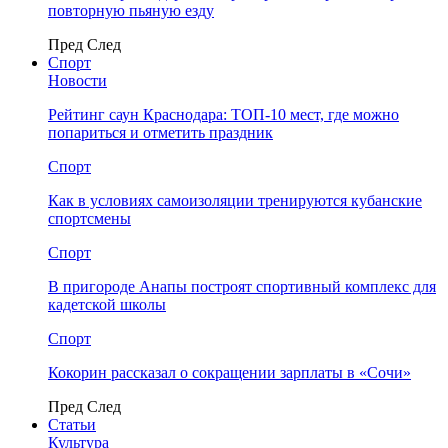
повторную пьяную езду
Пред
След
Спорт
Новости
Рейтинг саун Краснодара: ТОП-10 мест, где можно
попариться и отметить праздник
Спорт
Как в условиях самоизоляции тренируются кубанские
спортсмены
Спорт
В пригороде Анапы построят спортивный комплекс для
кадетской школы
Спорт
Кокорин рассказал о сокращении зарплаты в «Сочи»
Пред
След
Статьи
Культура