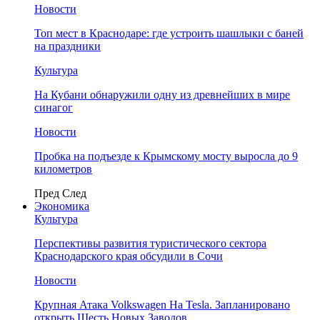
Новости
Топ мест в Краснодаре: где устроить шашлыки с баней
на праздники
Культура
На Кубани обнаружили одну из древнейших в мире
синагог
Новости
Пробка на подъезде к Крымскому мосту выросла до 9
километров
Пред
След
Экономика
Культура
Перспективы развития туристического сектора
Краснодарского края обсудили в Сочи
Новости
Крупная Атака Volkswagen На Tesla. Запланировано
открыть Шесть Новых Заводов