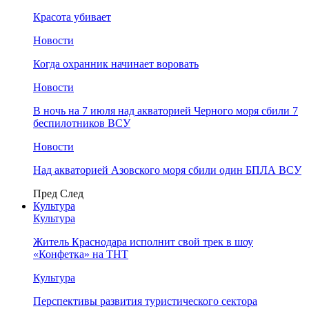
Красота убивает
Новости
Когда охранник начинает воровать
Новости
В ночь на 7 июля над акваторией Черного моря сбили 7
беспилотников ВСУ
Новости
Над акваторией Азовского моря сбили один БПЛА ВСУ
Пред
След
Культура
Культура
Житель Краснодара исполнит свой трек в шоу
«Конфетка» на ТНТ
Культура
Перспективы развития туристического сектора