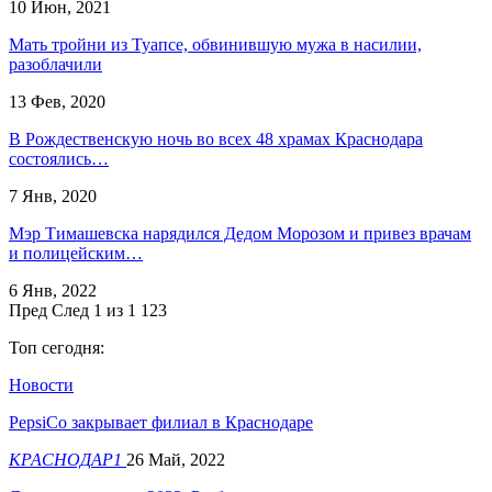
10 Июн, 2021
Мать тройни из Туапсе, обвинившую мужа в насилии,
разоблачили
13 Фев, 2020
В Рождественскую ночь во всех 48 храмах Краснодара
состоялись…
7 Янв, 2020
​Мэр Тимашевска нарядился Дедом Морозом и привез врачам
и полицейским…
6 Янв, 2022
Пред
След
1 из 1 123
Топ сегодня:
Новости
​PepsiCo закрывает филиал в Краснодаре
КРАСНОДАР1
26 Май, 2022