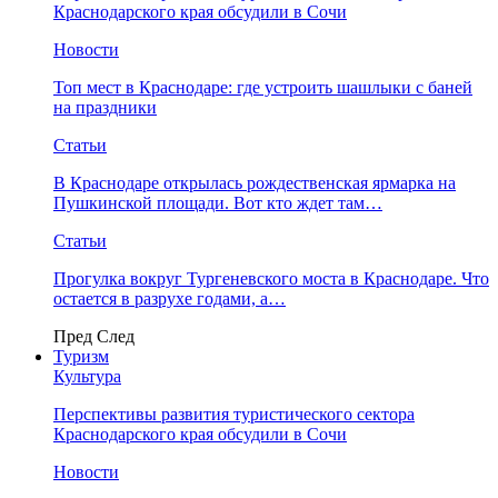
Краснодарского края обсудили в Сочи
Новости
Топ мест в Краснодаре: где устроить шашлыки с баней
на праздники
Статьи
В Краснодаре открылась рождественская ярмарка на
Пушкинской площади. Вот кто ждет там…
Статьи
Прогулка вокруг Тургеневского моста в Краснодаре. Что
остается в разрухе годами, а…
Пред
След
Туризм
Культура
Перспективы развития туристического сектора
Краснодарского края обсудили в Сочи
Новости