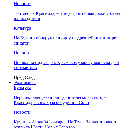
Новости
Топ мест в Краснодаре: где устроить шашлыки с баней
на праздники
Культура
На Кубани обнаружили одну из древнейших в мире
синагог
Новости
Пробка на подъезде к Крымскому мосту выросла до 9
километров
Пред
След
Экономика
Культура
Перспективы развития туристического сектора
Краснодарского края обсудили в Сочи
Новости
Крупная Атака Volkswagen На Tesla. Запланировано
открыть Шесть Новых Заводов