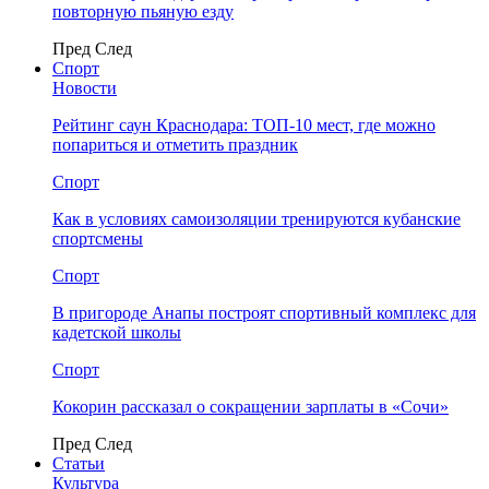
повторную пьяную езду
Пред
След
Спорт
Новости
Рейтинг саун Краснодара: ТОП-10 мест, где можно
попариться и отметить праздник
Спорт
Как в условиях самоизоляции тренируются кубанские
спортсмены
Спорт
В пригороде Анапы построят спортивный комплекс для
кадетской школы
Спорт
Кокорин рассказал о сокращении зарплаты в «Сочи»
Пред
След
Статьи
Культура