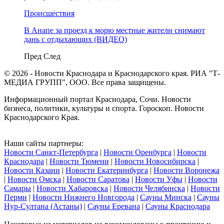
Происшествия
В Анапе за проезд к морю местные жители снимают
дань с отдыхающих (ВИДЕО)
Пред
След
© 2026 - Новости Краснодара и Краснодарского края. РИА "Т-
МЕДИА ГРУПП", ООО. Все права защищены.
Информационный портал Краснодара, Сочи. Новости
бизнеса, политики, культуры и спорта. Гороскоп. Новости
Краснодарского Края.
Наши сайты партнеры:
Новости Санкт-Петербурга
|
Новости Оренбурга
|
Новости
Краснодара
|
Новости Тюмени
|
Новости Новосибирска
|
Новости Казани
|
Новости Екатеринбурга
|
Новости Воронежа
|
Новости Омска
|
Новости Саратова
|
Новости Уфы
|
Новости
Самары
|
Новости Хабаровска
|
Новости Челябинска
|
Новости
Перми
|
Новости Нижнего Новгорода
|
Сауны Минска
|
Сауны
Нур-Султана (Астаны)
|
Сауны Еревана
|
Сауны Краснодара