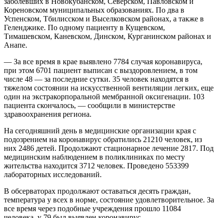
заболевших в Новокубанском, Северском, Павловском и
Кореновском муниципальных образованиях. По два в
Успенском, Тбилисском и Выселковском районах, а также в
Геленджике. По одному пациенту в Кущевском,
Тимашевском, Каневском, Динском, Курганинском районах и
Анапе.
— За все время в крае выявлено 7784 случая коронавируса,
при этом 6701 пациент выписан с выздоровлением, в том
числе 48 — за последние сутки. 35 человек находятся в
тяжелом состоянии на искусственной вентиляции легких, еще
один на экстракорпоральной мембранной оксигенации. 103
пациента скончалось, — сообщили в министерстве
здравоохранения региона.
На сегодняшний день в медицинские организации края с
подозрением на коронавирус обратились 21210 человек, из
них 2486 детей. Продолжают стационарное лечение 2817. Под
медицинским наблюдением в поликлиниках по месту
жительства находится 3712 человек. Проведено 553399
лабораторных исследований.
В обсерваторах продолжают оставаться десять граждан,
температура у всех в норме, состояние удовлетворительное. За
все время через подобные учреждения прошло 11084
человека, у 79 был выявлен коронавирус.