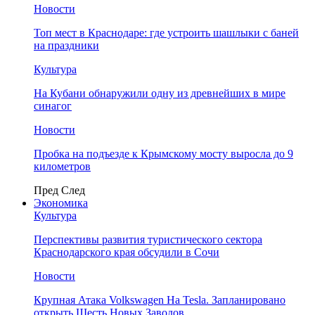
Новости
Топ мест в Краснодаре: где устроить шашлыки с баней
на праздники
Культура
На Кубани обнаружили одну из древнейших в мире
синагог
Новости
Пробка на подъезде к Крымскому мосту выросла до 9
километров
Пред
След
Экономика
Культура
Перспективы развития туристического сектора
Краснодарского края обсудили в Сочи
Новости
Крупная Атака Volkswagen На Tesla. Запланировано
открыть Шесть Новых Заводов