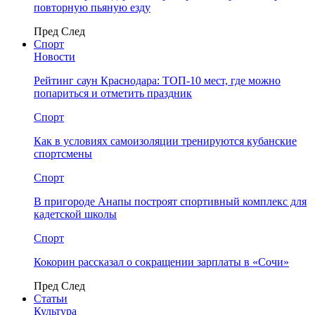
повторную пьяную езду
Пред
След
Спорт
Новости
Рейтинг саун Краснодара: ТОП-10 мест, где можно
попариться и отметить праздник
Спорт
Как в условиях самоизоляции тренируются кубанские
спортсмены
Спорт
В пригороде Анапы построят спортивный комплекс для
кадетской школы
Спорт
Кокорин рассказал о сокращении зарплаты в «Сочи»
Пред
След
Статьи
Культура