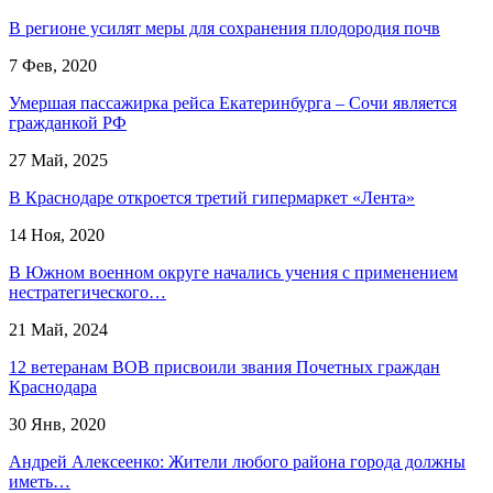
В регионе усилят меры для сохранения плодородия почв
7 Фев, 2020
Умершая пассажирка рейса Екатеринбурга – Сочи является
гражданкой РФ
27 Май, 2025
В Краснодаре откроется третий гипермаркет «Лента»
14 Ноя, 2020
В Южном военном округе начались учения с применением
нестратегического…
21 Май, 2024
12 ветеранам ВОВ присвоили звания Почетных граждан
Краснодара
30 Янв, 2020
Андрей Алексеенко: Жители любого района города должны
иметь…