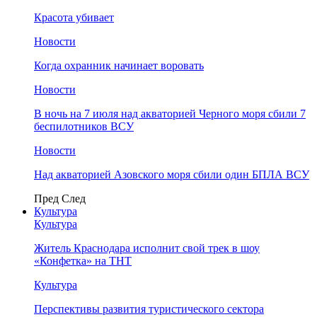
Красота убивает
Новости
Когда охранник начинает воровать
Новости
В ночь на 7 июля над акваторией Черного моря сбили 7
беспилотников ВСУ
Новости
Над акваторией Азовского моря сбили один БПЛА ВСУ
Пред
След
Культура
Культура
Житель Краснодара исполнит свой трек в шоу
«Конфетка» на ТНТ
Культура
Перспективы развития туристического сектора