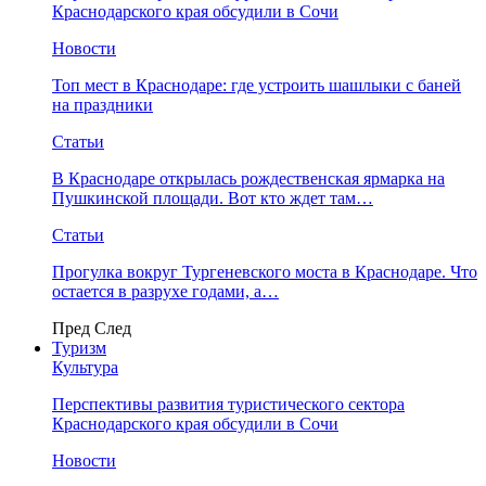
Краснодарского края обсудили в Сочи
Новости
Топ мест в Краснодаре: где устроить шашлыки с баней
на праздники
Статьи
В Краснодаре открылась рождественская ярмарка на
Пушкинской площади. Вот кто ждет там…
Статьи
Прогулка вокруг Тургеневского моста в Краснодаре. Что
остается в разрухе годами, а…
Пред
След
Туризм
Культура
Перспективы развития туристического сектора
Краснодарского края обсудили в Сочи
Новости