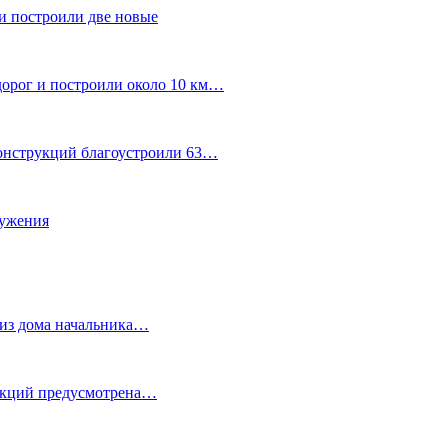
и построили две новые
дорог и построили около 10 км…
конструкций благоустроили 63…
лужения
о из дома начальника…
 акций предусмотрена…