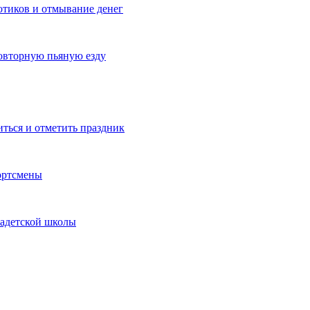
котиков и отмывание денег
овторную пьяную езду
иться и отметить праздник
ортсмены
кадетской школы