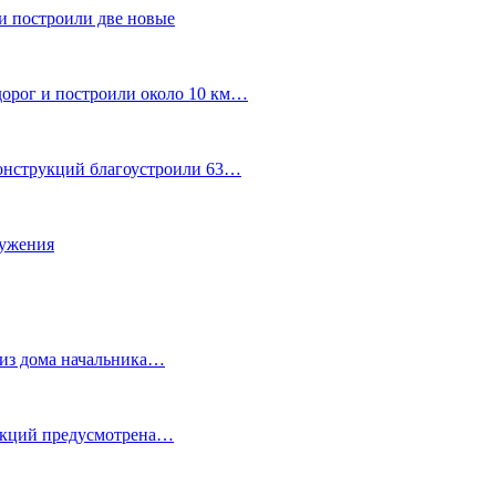
и построили две новые
дорог и построили около 10 км…
конструкций благоустроили 63…
лужения
о из дома начальника…
 акций предусмотрена…