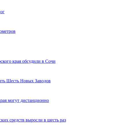
гог
лометров
ского края обсудили в Сочи
рыть Шесть Новых Заводов
рая могут дистанционно
ких средств выросли в шесть раз