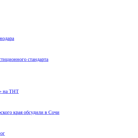
снодара
стиционного стандарта
» на ТНТ
ского края обсудили в Сочи
гог