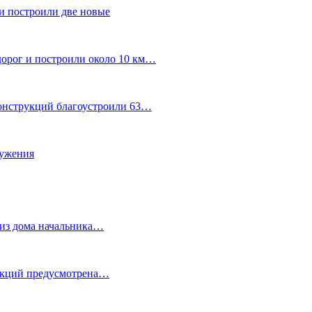
и построили две новые
дорог и построили около 10 км…
конструкций благоустроили 63…
лужения
о из дома начальника…
 акций предусмотрена…