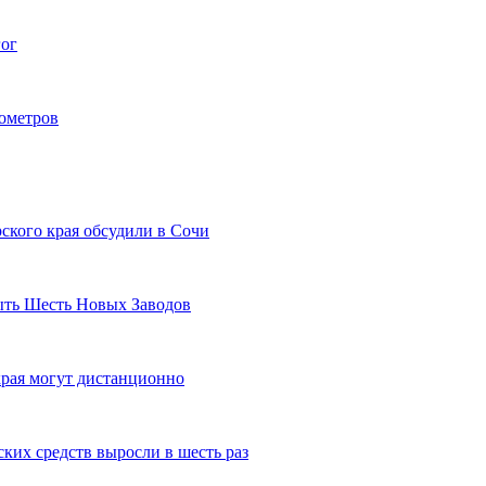
гог
лометров
ского края обсудили в Сочи
рыть Шесть Новых Заводов
рая могут дистанционно
ких средств выросли в шесть раз