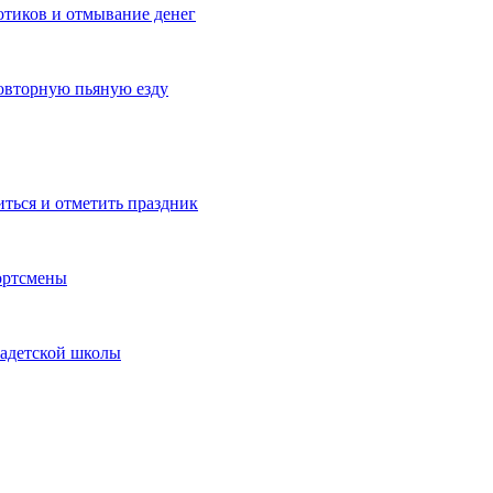
котиков и отмывание денег
овторную пьяную езду
иться и отметить праздник
ортсмены
кадетской школы