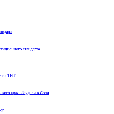
снодара
стиционного стандарта
» на ТНТ
ского края обсудили в Сочи
гог