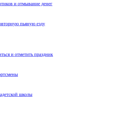
котиков и отмывание денег
овторную пьяную езду
иться и отметить праздник
ортсмены
кадетской школы