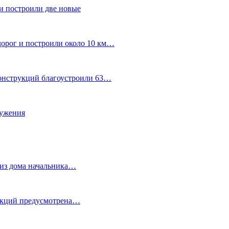
и построили две новые
дорог и построили около 10 км…
конструкций благоустроили 63…
лужения
о из дома начальника…
 акций предусмотрена…