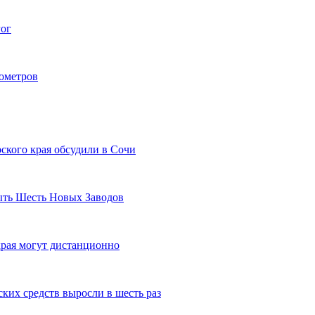
гог
лометров
ского края обсудили в Сочи
рыть Шесть Новых Заводов
рая могут дистанционно
ких средств выросли в шесть раз