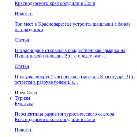
Краснодарского края обсудили в Сочи
Новости
Топ мест в Краснодаре: где устроить шашлыки с баней
на праздники
Статьи
В Краснодаре открылась рождественская ярмарка на
Пушкинской площади. Вот кто ждет там…
Статьи
Прогулка вокруг Тургеневского моста в Краснодаре. Что
остается в разрухе годами, а…
Пред
След
Туризм
Культура
Перспективы развития туристического сектора
Краснодарского края обсудили в Сочи
Новости