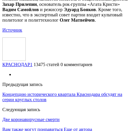
Захар Прилепин
, основатель рок-группы «Агата Кристи»
Вадим Самойлов
и режиссер
Эдуард Бояков
. Кроме того,
известно, что в экспертный совет партии входит культовый
политолог и политтехнолог
Олег Матвейчев
.
Источник
КРАСНОДАР1
13475 статей
0 комментариев
Предыдущая запись
Концепцию исторического квартала Краснодара обсудят на
серии круглых столов
Следующая запись
Две коронавирусные смерти
Вам также могут понравиться
Еще от автора