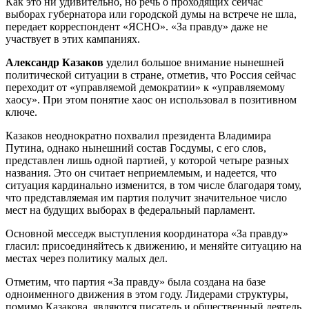
Как это ни удивительно, но речь о проходящих сейчас
выборах губернатора или городской думы на встрече не шла,
передает корреспондент «ЯСНО». «За правду» даже не
участвует в этих кампаниях.
Александр Казаков
уделил большое внимание нынешней
политической ситуации в стране, отметив, что Россия сейчас
переходит от «управляемой демократии» к «управляемому
хаосу». При этом понятие хаос он использовал в позитивном
ключе.
Казаков неоднократно похвалил президента Владимира
Путина, однако нынешний состав Госдумы, с его слов,
представлен лишь одной партией, у которой четыре разных
названия. Это он считает неприемлемым, и надеется, что
ситуация кардинально изменится, в том числе благодаря тому,
что представляемая им партия получит значительное число
мест на будущих выборах в федеральный парламент.
Основной месседж выступления координатора «За правду»
гласил: присоединяйтесь к движению, и меняйте ситуацию на
местах через политику малых дел.
Отметим, что партия «За правду» была создана на базе
одноименного движения в этом году. Лидерами структуры,
помимо Казакова, являются писатель и общественный деятель