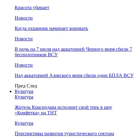
Красота убивает
Новости
Когда охранник начинает воровать
Новости
В ночь на 7 июля над акваторией Черного моря сбили 7
беспилотников ВСУ
Новости
Над акваторией Азовского моря сбили один БПЛА ВСУ
Пред
След
Культура
Культура
Житель Краснодара исполнит свой трек в шоу
«Конфетка» на ТНТ
Культура
Перспективы развития туристического сектора