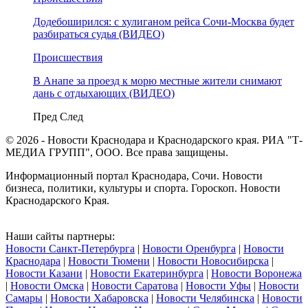
Додебоширился: с хулиганом рейса Сочи-Москва будет
разбираться судья (ВИДЕО)
Происшествия
В Анапе за проезд к морю местные жители снимают
дань с отдыхающих (ВИДЕО)
Пред
След
© 2026 - Новости Краснодара и Краснодарского края. РИА "Т-
МЕДИА ГРУПП", ООО. Все права защищены.
Информационный портал Краснодара, Сочи. Новости
бизнеса, политики, культуры и спорта. Гороскоп. Новости
Краснодарского Края.
Наши сайты партнеры:
Новости Санкт-Петербурга
|
Новости Оренбурга
|
Новости
Краснодара
|
Новости Тюмени
|
Новости Новосибирска
|
Новости Казани
|
Новости Екатеринбурга
|
Новости Воронежа
|
Новости Омска
|
Новости Саратова
|
Новости Уфы
|
Новости
Самары
|
Новости Хабаровска
|
Новости Челябинска
|
Новости