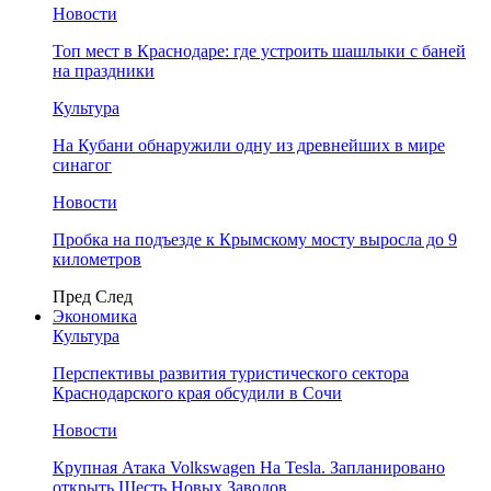
Новости
Топ мест в Краснодаре: где устроить шашлыки с баней
на праздники
Культура
На Кубани обнаружили одну из древнейших в мире
синагог
Новости
Пробка на подъезде к Крымскому мосту выросла до 9
километров
Пред
След
Экономика
Культура
Перспективы развития туристического сектора
Краснодарского края обсудили в Сочи
Новости
Крупная Атака Volkswagen На Tesla. Запланировано
открыть Шесть Новых Заводов