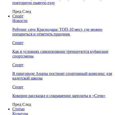
повторную пьяную езду
Пред
След
Спорт
Новости
Рейтинг саун Краснодара: ТОП-10 мест, где можно
попариться и отметить праздник
Спорт
Как в условиях самоизоляции тренируются кубанские
спортсмены
Спорт
В пригороде Анапы построят спортивный комплекс для
кадетской школы
Спорт
Кокорин рассказал о сокращении зарплаты в «Сочи»
Пред
След
Статьи
Культура