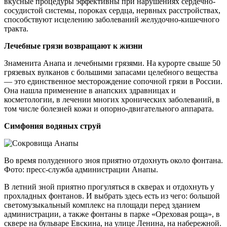
вкусные процедуры эффективны при нарушениях сердечно-
сосудистой системы, пороках сердца, нервных расстройствах,
способствуют исцелению заболеваний желудочно-кишечного
тракта.
Лечебные грязи возвращают к жизни
Знаменита Анапа и лечебными грязями. На курорте свыше 50
грязевых вулканов с большими запасами целебного вещества
— это единственное месторождение сопочной грязи в России.
Она нашла применение в анапских здравницах и
косметологии, в лечении многих хронических заболеваний, в
том числе болезней кожи и опорно-двигательного аппарата.
Симфония водяных струй
Во время полуденного зноя приятно отдохнуть около фонтана.
Фото: пресс-служба администрации Анапы.
В летний зной приятно прогуляться в скверах и отдохнуть у
прохладных фонтанов. И выбрать здесь есть из чего: большой
светомузыкальный комплекс на площади перед зданием
администрации, а также фонтаны в парке «Ореховая роща», в
сквере на бульваре Евскина, на улице Ленина, на набережной.