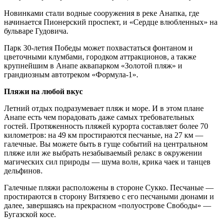
Новинками стали водные сооружения в реке Анапка, где
начинается Пионерский проспект, и «Сердце влюбленных» на
бульваре Гудовича.
Парк 30-летия Победы может похвастаться фонтаном и
цветочными клумбами, городком аттракционов, а также
крупнейшим в Анапе аквапарком «Золотой пляж» и
грандиозным автотреком «Формула-1».
Пляжи на любой вкус
Летний отдых подразумевает пляж и море. И в этом плане
Анапе есть чем порадовать даже самых требовательных
гостей. Протяженность пляжей курорта составляет более 70
километров: на 49 км простираются песчаные, на 27 км —
галечные. Вы можете быть в гуще событий на центральном
пляже или же выбрать незабываемый релакс в окружении
магических сил природы — шума волн, крика чаек и танцев
дельфинов.
Галечные пляжи расположены в стороне Сукко. Песчаные —
простираются в сторону Витязево с его песчаными дюнами и
далее, завершаясь на прекрасном «полуострове Свободы» —
Бугазской косе.