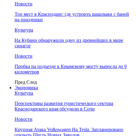
Новости
Топ мест в Краснодаре: где устроить шашлыки с баней
на праздники
Культура
На Кубани обнаружили одну из древнейших в мире
синагог
Новости
Пробка на подъезде к Крымскому мосту выросла до 9
километров
Пред
След
Экономика
Культура
Перспективы развития туристического сектора
Краснодарского края обсудили в Сочи
Новости
Крупная Атака Volkswagen На Tesla. Запланировано
открыть Шесть Новых Заводов