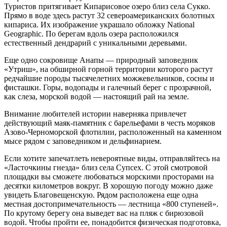
Туристов притягивает Кипарисовое озеро близ села Сукко.
Прямо в воде здесь растут 32 североамериканских болотных
кипариса. Их изображение украшало обложку National
Geographic. По берегам вдоль озера расположился
естественный дендрарий с уникальными деревьями.
Еще одно сокровище Анапы — природный заповедник
«Утриш», на обширной горной территории которого растут
редчайшие породы тысячелетних можжевельников, сосны и
фисташки. Горы, водопады и галечный берег с прозрачной,
как слеза, морской водой — настоящий рай на земле.
Внимание любителей истории наверняка привлечет
действующий маяк-памятник с барельефами в честь моряков
Азово-Черноморской флотилии, расположенный на каменном
мысе рядом с заповедником и дельфинарием.
Если хотите запечатлеть невероятные виды, отправляйтесь на
«Ласточкины гнезда» близ села Супсех. С этой смотровой
площадки вы сможете любоваться морскими просторами на
десятки километров вокруг. В хорошую погоду можно даже
увидеть Благовещенскую. Рядом расположена еще одна
местная достопримечательность — лестница «800 ступеней».
По крутому берегу она выведет вас на пляж с бирюзовой
водой. Чтобы пройти ее, понадобится физическая подготовка,