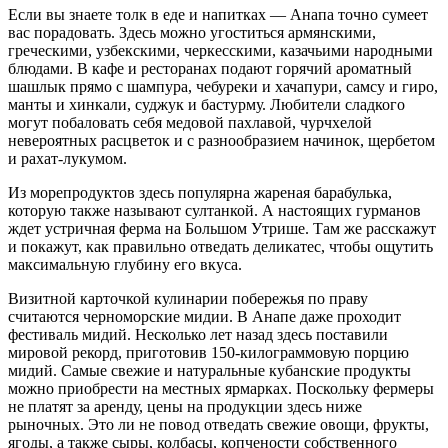
Если вы знаете толк в еде и напитках — Анапа точно сумеет
вас порадовать. Здесь можно угоститься армянскими,
греческими, узбекскими, черкесскими, казачьими народными
блюдами. В кафе и ресторанах подают горячий ароматный
шашлык прямо с шампура, чебуреки и хачапури, самсу и гиро,
манты и хинкали, суджук и бастурму. Любители сладкого
могут побаловать себя медовой пахлавой, чурчхелой
невероятных расцветок и с разнообразием начинок, щербетом
и рахат-лукумом.
Из морепродуктов здесь популярна жареная барабулька,
которую также называют султанкой. А настоящих гурманов
ждет устричная ферма на Большом Утрише. Там же расскажут
и покажут, как правильно отведать деликатес, чтобы ощутить
максимальную глубину его вкуса.
Визитной карточкой кулинарии побережья по праву
считаются черноморские мидии. В Анапе даже проходит
фестиваль мидий. Несколько лет назад здесь поставили
мировой рекорд, приготовив 150-килограммовую порцию
мидий. Самые свежие и натуральные кубанские продукты
можно приобрести на местных ярмарках. Поскольку фермеры
не платят за аренду, цены на продукции здесь ниже
рыночных. Это ли не повод отведать свежие овощи, фрукты,
ягоды, а также сыры, колбасы, копчености собственного