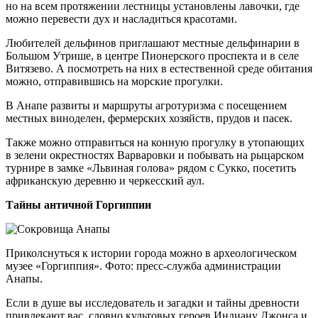
но на всем протяжении лестницы установлены лавочки, где
можно перевести дух и насладиться красотами.
Любителей дельфинов приглашают местные дельфинарии в
Большом Утрише, в центре Пионерского проспекта и в селе
Витязево. А посмотреть на них в естественной среде обитания
можно, отправившись на морские прогулки.
В Анапе развиты и маршруты агротуризма с посещением
местных виноделен, фермерских хозяйств, прудов и пасек.
Также можно отправиться на конную прогулку в утопающих
в зелени окрестностях Варваровки и побывать на рыцарском
турнире в замке «Львиная голова» рядом с Сукко, посетить
африканскую деревню и черкесский аул.
Тайны античной Горгиппии
Приколснуться к истории города можно в археологическом
музее «Горгиппия». Фото: пресс-служба администрации
Анапы.
Если в душе вы исследователь и загадки и тайны древности
привлекают вас, словно культовых героев Индиану Джонса и