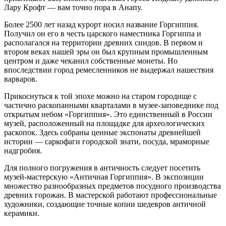
Лару Крофт — вам точно пора в Анапу.
Более 2500 лет назад курорт носил название Горгиппия.
Получил он его в честь царского наместника Горгиппа и
располагался на территории древних синдов. В первом и
втором веках нашей эры он был крупным промышленным
центром и даже чеканил собственные монеты. Но
впоследствии город ремесленников не выдержал нашествия
варваров.
Прикоснуться к той эпохе можно на старом городище с
частично раскопанными кварталами в музее-заповеднике под
открытым небом «Горгиппия». Это единственный в России
музей, расположенный на площадке для археологических
раскопок. Здесь собраны ценные экспонаты древнейшей
истории — саркофаги городской знати, посуда, мраморные
надгробия.
Для полного погружения в античность следует посетить
музей-мастерскую «Античная Горгиппия». В экспозиции
множество разнообразных предметов посудного производства
древних горожан. В мастерской работают профессиональные
художники, создающие точные копии шедевров античной
керамики.