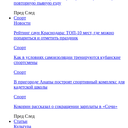
повторную пьяную езду
Пред
След
Спорт
Новости
Рейтинг саун Краснодара: ТОП-10 мест, где можно
попариться и отметить праздник
Спорт
Как в условиях самоизоляции тренируются кубанские
спортсмены
Спорт
В пригороде Анапы построят спортивный комплекс для
кадетской школы
Спорт
Кокорин рассказал о сокращении зарплаты в «Сочи»
Пред
След
Статьи
Культура