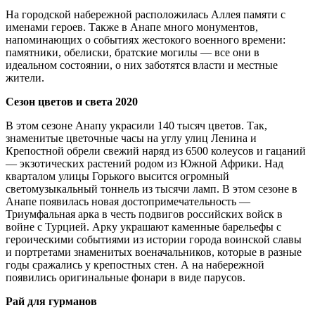
На городской набережной расположилась Аллея памяти с
именами героев. Также в Анапе много монументов,
напоминающих о событиях жестокого военного времени:
памятники, обелиски, братские могилы — все они в
идеальном состоянии, о них заботятся власти и местные
жители.
Сезон цветов и света 2020
В этом сезоне Анапу украсили 140 тысяч цветов. Так,
знаменитые цветочные часы на углу улиц Ленина и
Крепостной обрели свежий наряд из 6500 колеусов и гацаний
— экзотических растений родом из Южной Африки. Над
кварталом улицы Горького высится огромный
светомузыкальный тоннель из тысячи ламп. В этом сезоне в
Анапе появилась новая достопримечательность —
Триумфальная арка в честь подвигов российских войск в
войне с Турцией. Арку украшают каменные барельефы с
героическими событиями из истории города воинской славы
и портретами знаменитых военачальников, которые в разные
годы сражались у крепостных стен. А на набережной
появились оригинальные фонари в виде парусов.
Рай для гурманов