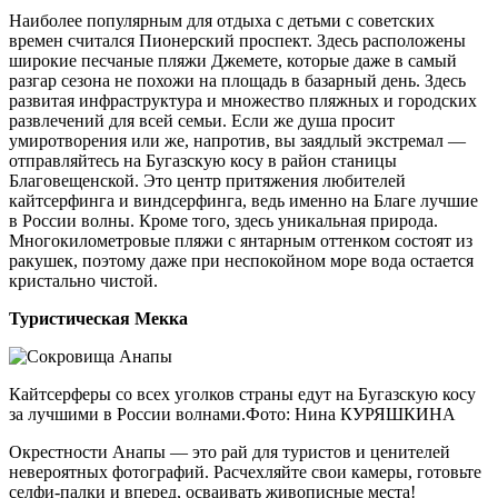
Наиболее популярным для отдыха с детьми с советских
времен считался Пионерский проспект. Здесь расположены
широкие песчаные пляжи Джемете, которые даже в самый
разгар сезона не похожи на площадь в базарный день. Здесь
развитая инфраструктура и множество пляжных и городских
развлечений для всей семьи. Если же душа просит
умиротворения или же, напротив, вы заядлый экстремал —
отправляйтесь на Бугазскую косу в район станицы
Благовещенской. Это центр притяжения любителей
кайтсерфинга и виндсерфинга, ведь именно на Благе лучшие
в России волны. Кроме того, здесь уникальная природа.
Многокилометровые пляжи с янтарным оттенком состоят из
ракушек, поэтому даже при неспокойном море вода остается
кристально чистой.
Туристическая Мекка
Кайтсерферы со всех уголков страны едут на Бугазскую косу
за лучшими в России волнами.Фото: Нина КУРЯШКИНА
Окрестности Анапы — это рай для туристов и ценителей
невероятных фотографий. Расчехляйте свои камеры, готовьте
селфи-палки и вперед, осваивать живописные места!