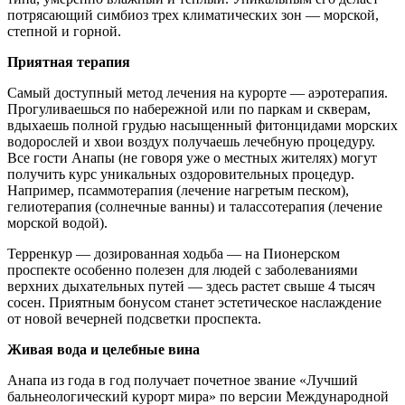
потрясающий симбиоз трех климатических зон — морской,
степной и горной.
Приятная терапия
Самый доступный метод лечения на курорте — аэротерапия.
Прогуливаешься по набережной или по паркам и скверам,
вдыхаешь полной грудью насыщенный фитонцидами морских
водорослей и хвои воздух получаешь лечебную процедуру.
Все гости Анапы (не говоря уже о местных жителях) могут
получить курс уникальных оздоровительных процедур.
Например, псаммотерапия (лечение нагретым песком),
гелиотерапия (солнечные ванны) и талассотерапия (лечение
морской водой).
Терренкур — дозированная ходьба — на Пионерском
проспекте особенно полезен для людей с заболеваниями
верхних дыхательных путей — здесь растет свыше 4 тысяч
сосен. Приятным бонусом станет эстетическое наслаждение
от новой вечерней подсветки проспекта.
Живая вода и целебные вина
Анапа из года в год получает почетное звание «Лучший
бальнеологический курорт мира» по версии Международной