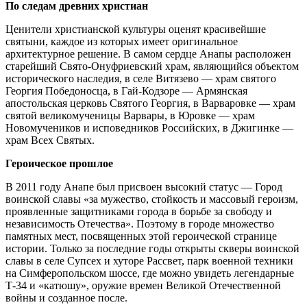
По следам древних христиан
Ценители христианской культуры оценят красивейшие
святыни, каждое из которых имеет оригинальное
архитектурное решение. В самом сердце Анапы расположен
старейший Свято-Онуфриевский храм, являющийся объектом
исторического наследия, в селе Витязево — храм святого
Георгия Победоносца, в Гай-Кодзоре — Армянская
апостольская церковь Святого Георгия, в Варваровке — храм
святой великомученицы Варвары, в Юровке — храм
Новомучеников и исповедников Российских, в Джигинке —
храм Всех Святых.
Героическое прошлое
В 2011 году Анапе был присвоен высокий статус — Город
воинской славы «за мужество, стойкость и массовый героизм,
проявленные защитниками города в борьбе за свободу и
независимость Отечества». Поэтому в городе множество
памятных мест, посвященных этой героической странице
истории. Только за последние годы открыты скверы воинской
славы в селе Супсех и хуторе Рассвет, парк военной техники
на Симферопольском шоссе, где можно увидеть легендарные
Т-34 и «катюшу», оружие времен Великой Отечественной
войны и созданное после.