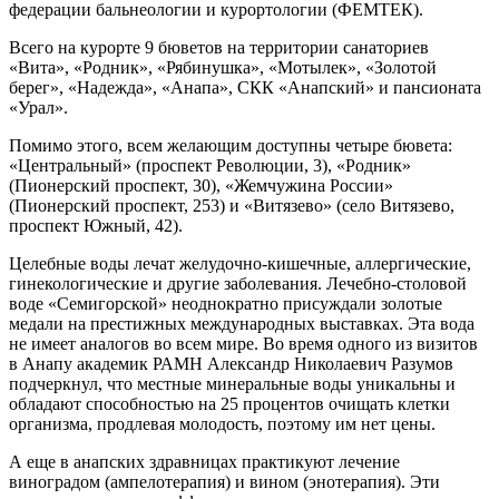
федерации бальнеологии и курортологии (ФЕМТЕК).
Всего на курорте 9 бюветов на территории санаториев
«Вита», «Родник», «Рябинушка», «Мотылек», «Золотой
берег», «Надежда», «Анапа», СКК «Анапский» и пансионата
«Урал».
Помимо этого, всем желающим доступны четыре бювета:
«Центральный» (проспект Революции, 3), «Родник»
(Пионерский проспект, 30), «Жемчужина России»
(Пионерский проспект, 253) и «Витязево» (село Витязево,
проспект Южный, 42).
Целебные воды лечат желудочно-кишечные, аллергические,
гинекологические и другие заболевания. Лечебно-столовой
воде «Семигорской» неоднократно присуждали золотые
медали на престижных международных выставках. Эта вода
не имеет аналогов во всем мире. Во время одного из визитов
в Анапу академик РАМН Александр Николаевич Разумов
подчеркнул, что местные минеральные воды уникальны и
обладают способностью на 25 процентов очищать клетки
организма, продлевая молодость, поэтому им нет цены.
А еще в анапских здравницах практикуют лечение
виноградом (ампелотерапия) и вином (энотерапия). Эти