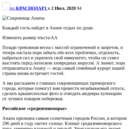
по
КРАСНОДАР1
в
2 Июл, 2020
94
Каждый гость найдет в Анапе отдых по душе.
Изменить размер текста:AA
Позади тревожная весна с массой ограничений и запретов, и
теперь настала пора забыть обо всех проблемах, отдохнуть,
набраться сил и укрепить свой иммунитет, чтобы он сумел
выстоять перед натиском зловредных вирусов. А значит, пора
отправляться в Анапу — ведь самый семейный курорт нашей
страны вновь встречает гостей.
А мы расскажем о главных сокровищницах приморского
города, которые помогут вам провести незабываемый отпуск,
сделать крышесносные фото и отведать шедевры кулинарии
от лучших поваров побережья.
Российское «средиземноморье»
Анапа признана самым солнечным городом России, в котором
296 дней в году светит солнце. Климат средиземноморского
типа, умеренно влажный и теплый. Уникальным его делает