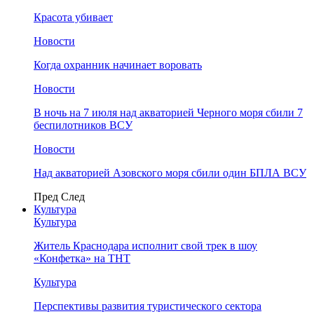
Красота убивает
Новости
Когда охранник начинает воровать
Новости
В ночь на 7 июля над акваторией Черного моря сбили 7
беспилотников ВСУ
Новости
Над акваторией Азовского моря сбили один БПЛА ВСУ
Пред
След
Культура
Культура
Житель Краснодара исполнит свой трек в шоу
«Конфетка» на ТНТ
Культура
Перспективы развития туристического сектора