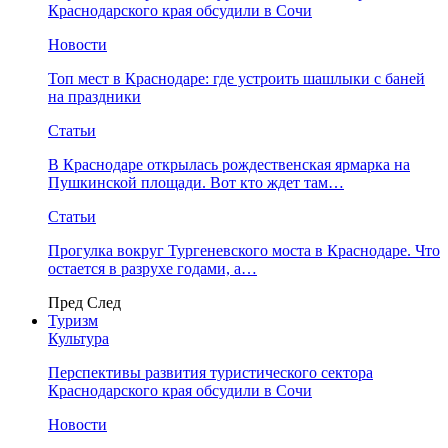
Краснодарского края обсудили в Сочи
Новости
Топ мест в Краснодаре: где устроить шашлыки с баней
на праздники
Статьи
В Краснодаре открылась рождественская ярмарка на
Пушкинской площади. Вот кто ждет там…
Статьи
Прогулка вокруг Тургеневского моста в Краснодаре. Что
остается в разрухе годами, а…
Пред
След
Туризм
Культура
Перспективы развития туристического сектора
Краснодарского края обсудили в Сочи
Новости