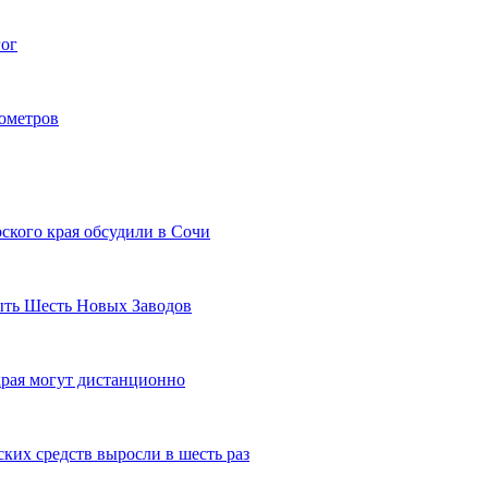
гог
лометров
ского края обсудили в Сочи
рыть Шесть Новых Заводов
рая могут дистанционно
ких средств выросли в шесть раз