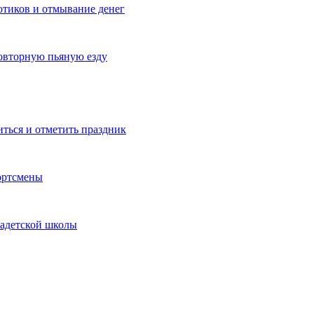
котиков и отмывание денег
овторную пьяную езду
иться и отметить праздник
ортсмены
кадетской школы