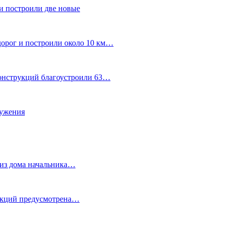
и построили две новые
дорог и построили около 10 км…
конструкций благоустроили 63…
лужения
о из дома начальника…
 акций предусмотрена…