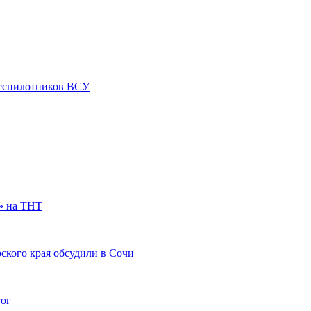
 беспилотников ВСУ
» на ТНТ
ского края обсудили в Сочи
гог