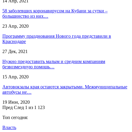
14 Апр, 2021
58 заболевших коронавирусом на Кубани за сутки –
большинство из них…
23 Апр, 2020
​Программу празднования Нового года представили в
Краснодаре
27 Дек, 2021
Нужно предоставить малым и средним компаниям
безвозмездную помощь…
15 Апр, 2020
Автовокзалы края остаются закрытыми. Межмуниципальные
автобусы не…
19 Июн, 2020
Пред
След
1 из 1 123
Топ сегодня:
Власть