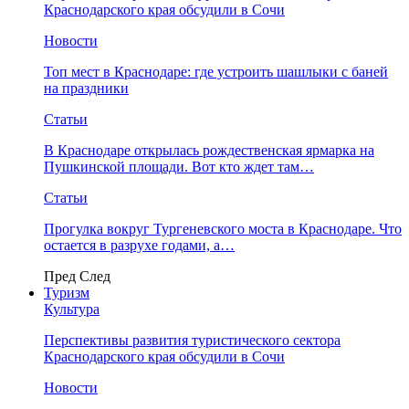
Краснодарского края обсудили в Сочи
Новости
Топ мест в Краснодаре: где устроить шашлыки с баней
на праздники
Статьи
В Краснодаре открылась рождественская ярмарка на
Пушкинской площади. Вот кто ждет там…
Статьи
Прогулка вокруг Тургеневского моста в Краснодаре. Что
остается в разрухе годами, а…
Пред
След
Туризм
Культура
Перспективы развития туристического сектора
Краснодарского края обсудили в Сочи
Новости