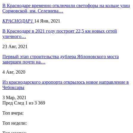
В Краснодаре временно отключили светофоры на кольце улиц
Сормовской, им. Селезнева…
КРАСНОДАР1
14 Янв, 2021
В Краснодаре в 2021 году построят 22,5 км новых сетей
уличного…
23 Авг, 2021
Первый этап строительства дублера Яблоновского моста
завершен почти на…
4 Авг, 2020
Из краснодарского аэропорта открылось новое направление в
Чебоксары
3 Мар, 2021
Пред
След
1 из 3 369
Топ вчера:
Топ недели: