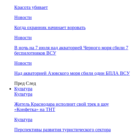
Красота убивает
Новости
Когда охранник начинает воровать
Новости
В ночь на 7 июля над акваторией Черного моря сбили 7
беспилотников ВСУ
Новости
Над акваторией Азовского моря сбили один БПЛА ВСУ
Пред
След
Культура
Культура
Житель Краснодара исполнит свой трек в шоу
«Конфетка» на ТНТ
Культура
Перспективы развития туристического сектора