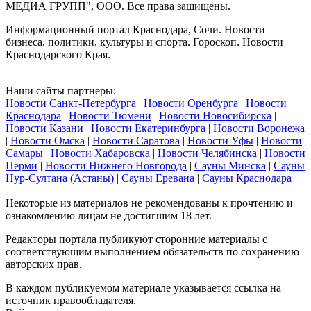
МЕДИА ГРУПП", ООО. Все права защищены.
Информационный портал Краснодара, Сочи. Новости
бизнеса, политики, культуры и спорта. Гороскоп. Новости
Краснодарского Края.
Наши сайты партнеры:
Новости Санкт-Петербурга
|
Новости Оренбурга
|
Новости
Краснодара
|
Новости Тюмени
|
Новости Новосибирска
|
Новости Казани
|
Новости Екатеринбурга
|
Новости Воронежа
|
Новости Омска
|
Новости Саратова
|
Новости Уфы
|
Новости
Самары
|
Новости Хабаровска
|
Новости Челябинска
|
Новости
Перми
|
Новости Нижнего Новгорода
|
Сауны Минска
|
Сауны
Нур-Султана (Астаны)
|
Сауны Еревана
|
Сауны Краснодара
Некоторые из материалов не рекомендованы к прочтению и
ознакомлению лицам не достигшим 18 лет.
Редакторы портала публикуют сторонние материалы с
соответствующим выполнением обязательств по сохранению
авторских прав.
В каждом публикуемом материале указывается ссылка на
источник правообладателя.