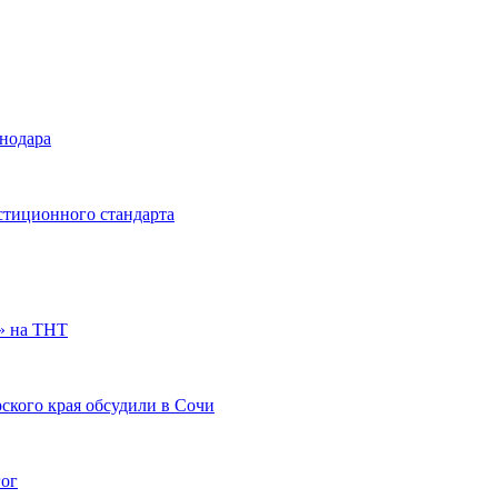
снодара
стиционного стандарта
» на ТНТ
ского края обсудили в Сочи
гог