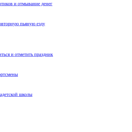
котиков и отмывание денег
овторную пьяную езду
иться и отметить праздник
ортсмены
кадетской школы