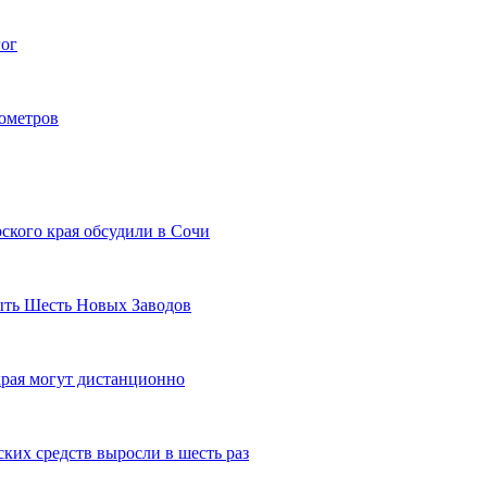
гог
лометров
ского края обсудили в Сочи
рыть Шесть Новых Заводов
рая могут дистанционно
ких средств выросли в шесть раз