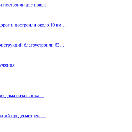
и построили две новые
дорог и построили около 10 км…
конструкций благоустроили 63…
лужения
о из дома начальника…
 акций предусмотрена…