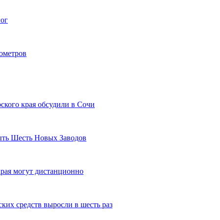
гог
лометров
ского края обсудили в Сочи
рыть Шесть Новых Заводов
рая могут дистанционно
ких средств выросли в шесть раз