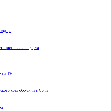
снодара
стиционного стандарта
» на ТНТ
ского края обсудили в Сочи
гог