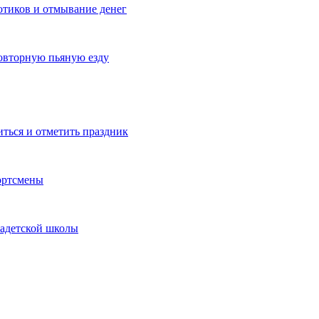
котиков и отмывание денег
овторную пьяную езду
иться и отметить праздник
ортсмены
кадетской школы