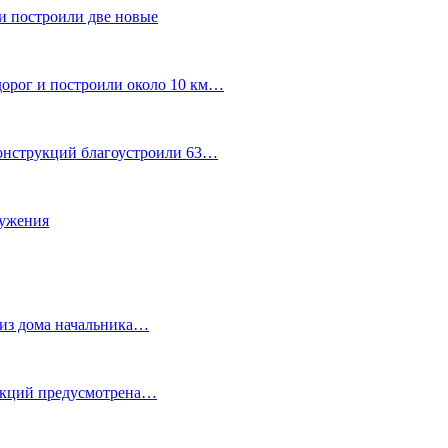
и построили две новые
дорог и построили около 10 км…
конструкций благоустроили 63…
лужения
о из дома начальника…
 акций предусмотрена…