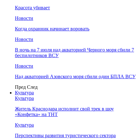
Красота убивает
Новости
Когда охранник начинает воровать
Новости
В ночь на 7 июля над акваторией Черного моря сбили 7
беспилотников ВСУ
Новости
Над акваторией Азовского моря сбили один БПЛА ВСУ
Пред
След
Культура
Культура
Житель Краснодара исполнит свой трек в шоу
«Конфетка» на ТНТ
Культура
Перспективы развития туристического сектора