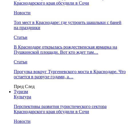
Краснодарского края обсудили в Сочи
Новости
Топ мест в Краснодаре: где устроить шашлыки с баней
на праздники
Статьи
В Краснодаре открылась рождественская ярмарка на
Пушкинской площади. Вот кто ждет там…
Статьи
Прогулка вокруг Тургеневского моста в Краснодаре. Что
остается в разрухе годами, а…
Пред
След
Туризм
Культура
Перспективы развития туристического сектора
Краснодарского края обсудили в Сочи
Новости