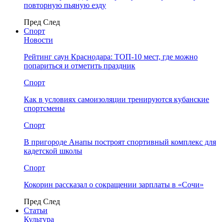
повторную пьяную езду
Пред
След
Спорт
Новости
Рейтинг саун Краснодара: ТОП-10 мест, где можно
попариться и отметить праздник
Спорт
Как в условиях самоизоляции тренируются кубанские
спортсмены
Спорт
В пригороде Анапы построят спортивный комплекс для
кадетской школы
Спорт
Кокорин рассказал о сокращении зарплаты в «Сочи»
Пред
След
Статьи
Культура