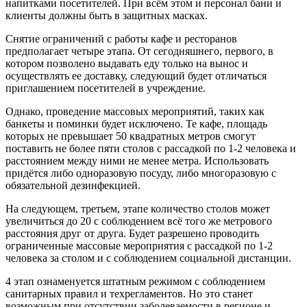
напитками посетителей. При всём этом и персонал бани и
клиенты должны быть в защитных масках.
Снятие ограничений с работы кафе и ресторанов
предполагает четыре этапа. От сегодняшнего, первого, в
котором позволено выдавать еду только на вынос и
осуществлять ее доставку, следующий будет отличаться
приглашением посетителей в учреждение.
Однако, проведение массовых мероприятий, таких как
банкеты и поминки будет исключено. Те кафе, площадь
которых не превышает 50 квадратных метров смогут
поставить не более пяти столов с рассадкой по 1-2 человека и
расстоянием между ними не менее метра. Использовать
придётся либо одноразовую посуду, либо многоразовую с
обязательной дезинфекцией.
На следующем, третьем, этапе количество столов может
увеличиться до 20 с соблюдением всё того же метрового
расстояния друг от друга. Будет разрешено проводить
ограниченные массовые мероприятия с рассадкой по 1-2
человека за столом и с соблюдением социальной дистанции.
4 этап ознаменуется штатным режимом с соблюдением
санитарных правил и техрегламентов. Но это станет
возможным при отсутствии заболеваемости в регионе и