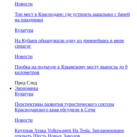
Новости
Топ мест в Краснодаре: где устроить шашлыки с баней
на праздники
Культура
На Кубани обнаружили одну из древнейших в мире
синагог
Новости
Пробка на подъезде к Крымскому мосту выросла до 9
километров
Пред
След
Экономика
Культура
Перспективы развития туристического сектора
Краснодарского края обсудили в Сочи
Новости
Крупная Атака Volkswagen На Tesla. Запланировано
открыть Шесть Новых Заводов