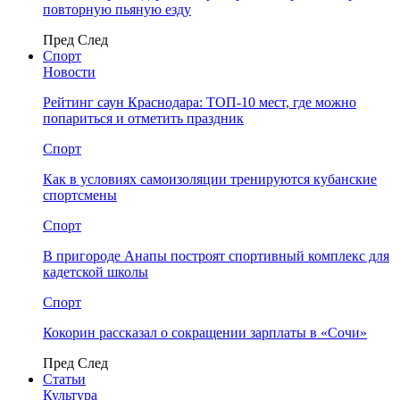
повторную пьяную езду
Пред
След
Спорт
Новости
Рейтинг саун Краснодара: ТОП-10 мест, где можно
попариться и отметить праздник
Спорт
Как в условиях самоизоляции тренируются кубанские
спортсмены
Спорт
В пригороде Анапы построят спортивный комплекс для
кадетской школы
Спорт
Кокорин рассказал о сокращении зарплаты в «Сочи»
Пред
След
Статьи
Культура