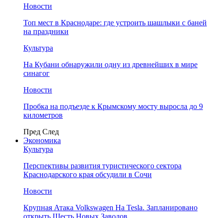
Новости
Топ мест в Краснодаре: где устроить шашлыки с баней
на праздники
Культура
На Кубани обнаружили одну из древнейших в мире
синагог
Новости
Пробка на подъезде к Крымскому мосту выросла до 9
километров
Пред
След
Экономика
Культура
Перспективы развития туристического сектора
Краснодарского края обсудили в Сочи
Новости
Крупная Атака Volkswagen На Tesla. Запланировано
открыть Шесть Новых Заводов