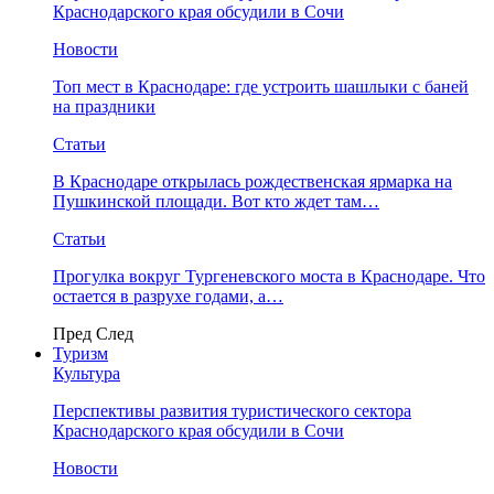
Краснодарского края обсудили в Сочи
Новости
Топ мест в Краснодаре: где устроить шашлыки с баней
на праздники
Статьи
В Краснодаре открылась рождественская ярмарка на
Пушкинской площади. Вот кто ждет там…
Статьи
Прогулка вокруг Тургеневского моста в Краснодаре. Что
остается в разрухе годами, а…
Пред
След
Туризм
Культура
Перспективы развития туристического сектора
Краснодарского края обсудили в Сочи
Новости