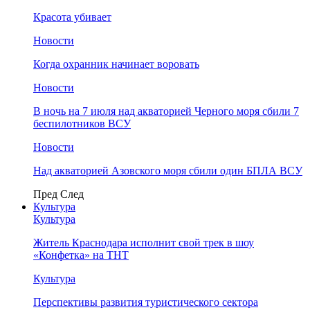
Красота убивает
Новости
Когда охранник начинает воровать
Новости
В ночь на 7 июля над акваторией Черного моря сбили 7
беспилотников ВСУ
Новости
Над акваторией Азовского моря сбили один БПЛА ВСУ
Пред
След
Культура
Культура
Житель Краснодара исполнит свой трек в шоу
«Конфетка» на ТНТ
Культура
Перспективы развития туристического сектора