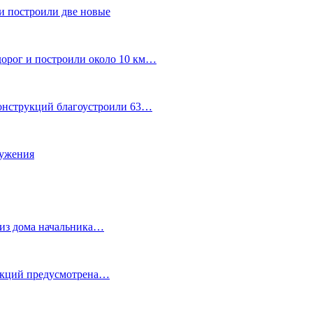
и построили две новые
дорог и построили около 10 км…
конструкций благоустроили 63…
лужения
о из дома начальника…
 акций предусмотрена…