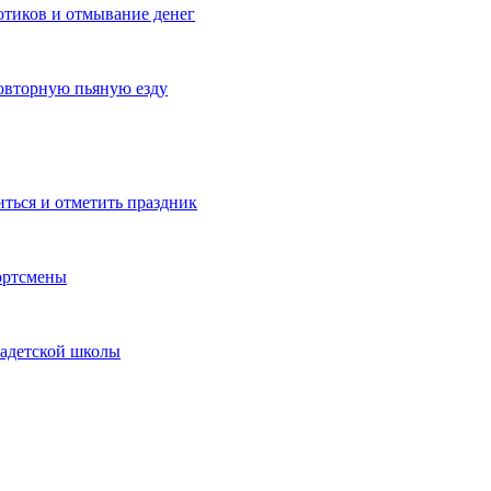
котиков и отмывание денег
овторную пьяную езду
иться и отметить праздник
ортсмены
кадетской школы