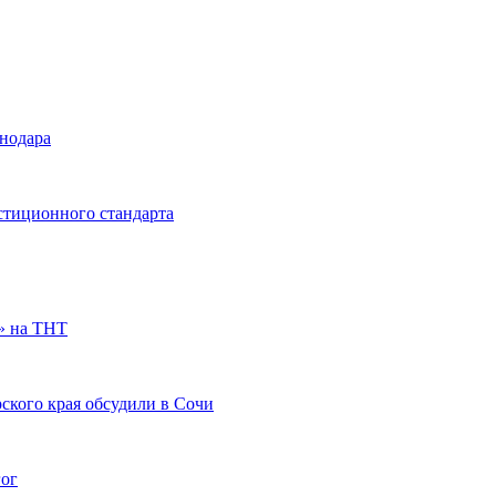
снодара
стиционного стандарта
» на ТНТ
ского края обсудили в Сочи
гог