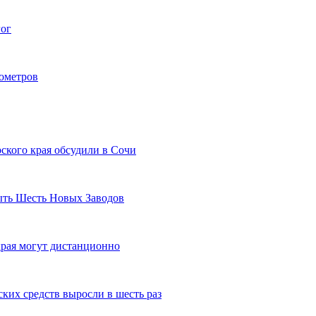
гог
лометров
ского края обсудили в Сочи
рыть Шесть Новых Заводов
рая могут дистанционно
ких средств выросли в шесть раз