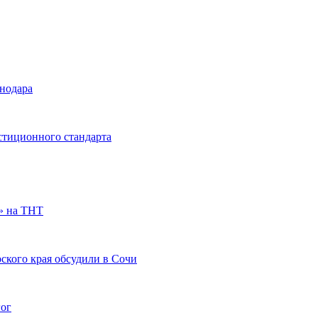
снодара
стиционного стандарта
» на ТНТ
ского края обсудили в Сочи
гог