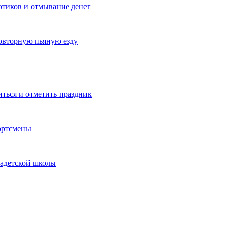
котиков и отмывание денег
овторную пьяную езду
иться и отметить праздник
ортсмены
кадетской школы