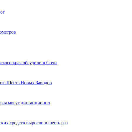
гог
лометров
ского края обсудили в Сочи
рыть Шесть Новых Заводов
рая могут дистанционно
ких средств выросли в шесть раз