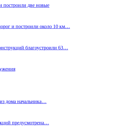
и построили две новые
дорог и построили около 10 км…
конструкций благоустроили 63…
лужения
о из дома начальника…
 акций предусмотрена…